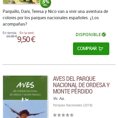
Parquillo, Dani, Teresa y Nico van a vivir una aventura de
colores por los parques nacionales españoles. ¿Los
acompañas?
En tienda:
En la web:
DISPONIBLE
9,50 €
10,00 €
COMPRAR
AVES DEL PARQUE
NACIONAL DE ORDESA Y
MONTE PÊRDIDO
Vv. Aa.
Parques Nacionales (2018)