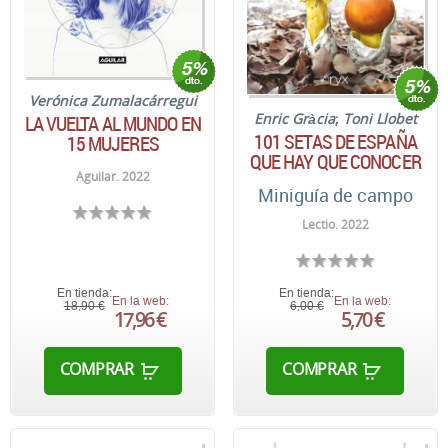
Verónica Zumalacárregui
Enric Gràcia
;
Toni Llobet
LA VUELTA AL MUNDO EN
101 SETAS DE ESPAÑA
15 MUJERES
QUE HAY QUE CONOCER
Aguilar. 2022
Miniguía de campo
Lectio. 2022
En tienda:
En tienda:
En la web:
En la web:
18,90 €
6,00 €
17,96 €
5,70 €
COMPRAR
COMPRAR