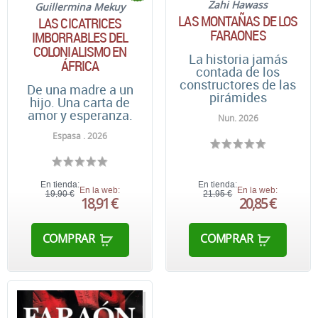
Zahi Hawass
Guillermina Mekuy
LAS MONTAÑAS DE LOS
LAS CICATRICES
FARAONES
IMBORRABLES DEL
COLONIALISMO EN
La historia jamás
ÁFRICA
contada de los
constructores de las
De una madre a un
pirámides
hijo. Una carta de
amor y esperanza.
Nun. 2026
Espasa . 2026
En tienda:
En tienda:
En la web:
En la web:
19,90 €
21,95 €
18,91 €
20,85 €
COMPRAR
COMPRAR