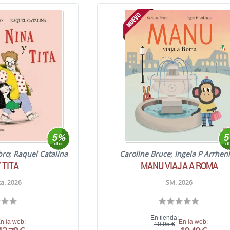
bro
;
Raquel Catalina
Caroline Bruce
;
Ingela P Arrhen
 TITA
MANU VIAJA A ROMA
a. 2026
SM. 2026
En tienda:
n la web:
En la web:
10,95 €