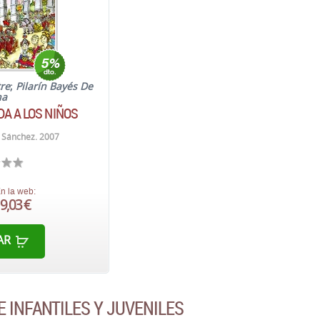
tre
;
Pilarín Bayés De
na
A A LOS NIÑOS
 Sánchez. 2007
n la web:
9,03 €
AR
E INFANTILES Y JUVENILES