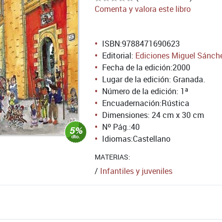
Comenta y valora este libro
ISBN:
9788471690623
Editorial:
Ediciones Miguel Sánch
Fecha de la edición:
2000
Lugar de la edición: Granada.
Número de la edición:
1ª
Encuadernación:
Rústica
Dimensiones: 24 cm x 30 cm
Nº Pág.:
40
Idiomas:
Castellano
MATERIAS:
/
Infantiles y juveniles