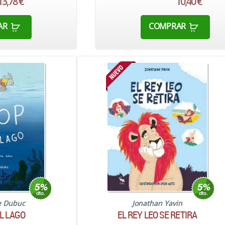
13,78 €
10,40 €
AR
COMPRAR
e Dubuc
Jonathan Yavin
EL LAGO
EL REY LEO SE RETIRA