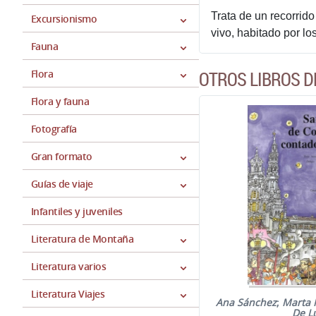
Trata de un recorrid
Excursionismo
vivo, habitado por lo
Fauna
Flora
OTROS LIBROS D
Flora y fauna
Fotografía
Gran formato
Guías de viaje
Infantiles y juveniles
Literatura de Montaña
Literatura varios
Literatura Viajes
Ana Sánchez
;
Marta 
De L