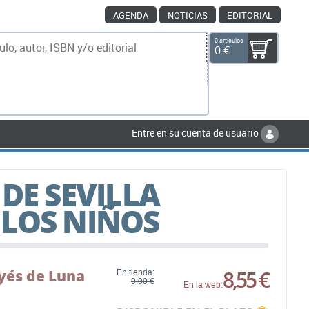
AGENDA
NOTICIAS
EDITORIAL
0 artículos
0 €
scar
Entre en su cuenta de usuario
DE SEVILLA
LOS NIÑOS
ayés de Luna
8,55 €
En tienda:
9,00 €
En la web: