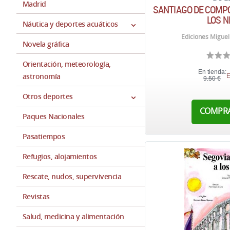
Madrid
SANTIAGO DE COMP
LOS N
Náutica y deportes acuáticos
Ediciones Miguel
Novela gráfica
Orientación, meteorología,
En tienda:
astronomía
E
9,50 €
Otros deportes
COMPR
Paques Nacionales
Pasatiempos
Refugios, alojamientos
Rescate, nudos, supervivencia
Revistas
Salud, medicina y alimentación