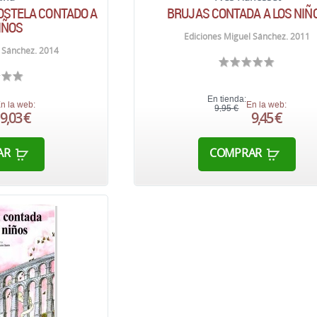
OSTELA CONTADO A
BRUJAS CONTADA A LOS NIÑ
IÑOS
Ediciones Miguel Sánchez. 2011
 Sánchez. 2014
En tienda:
n la web:
En la web:
9,95 €
9,03 €
9,45 €
AR
COMPRAR