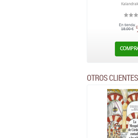
Kalandrak
En tienda:
E
18,00 €
COMPR
OTROS CLIENTE