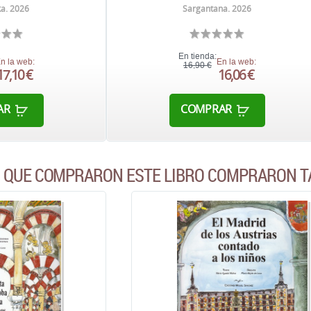
a. 2026
Sargantana. 2026
En tienda:
n la web:
En la web:
16,90 €
17,10 €
16,06 €
AR
COMPRAR
S QUE COMPRARON ESTE LIBRO COMPRARON T