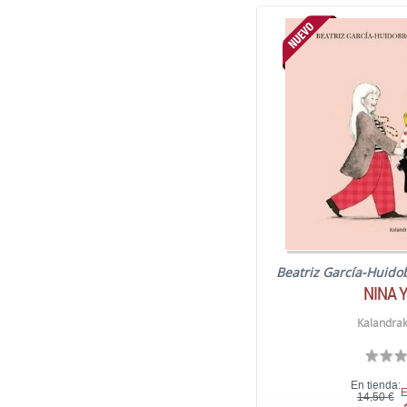
Beatriz García-Huido
NINA Y
Kalandrak
En tienda:
E
14,50 €