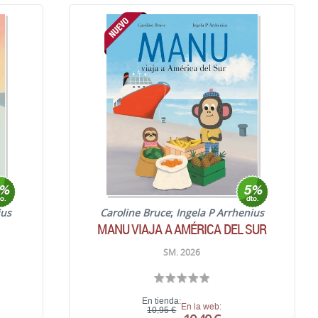
ius
Caroline Bruce
;
Ingela P Arrhenius
MANU VIAJA A AMÉRICA DEL SUR
SM. 2026
En tienda:
En la web:
10,95 €