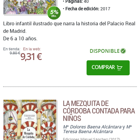
Páginas:
40
Fecha de edición:
2017
Libro infantil ilustrado que narra la historia del Palacio Real
de Madrid.
De 6 a 10 años.
En tienda:
En la web:
DISPONIBLE
9,31 €
9,80 €
COMPRAR
LA MEZQUITA DE
CÓRDOBA CONTADA PARA
NIÑOS
Mª Dolores Baena Alcántara
y
Mª
Teresa Baena Alcántara
Ediciones Miguel Sánchez (2017)