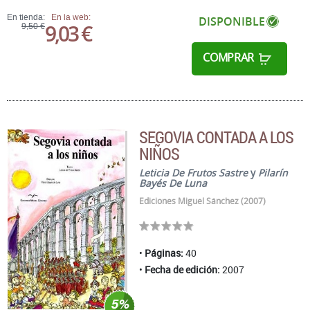
En tienda:
En la web:
DISPONIBLE
9,03 €
9,50 €
COMPRAR
SEGOVIA CONTADA A LOS
NIÑOS
Leticia De Frutos Sastre
y
Pilarín
Bayés De Luna
Ediciones Miguel Sánchez (2007)
Páginas:
40
Fecha de edición:
2007