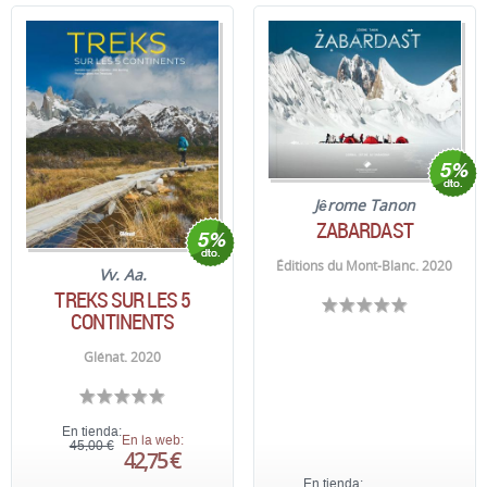
Jêrome Tanon
ZABARDAST
Éditions du Mont-Blanc. 2020
Vv. Aa.
TREKS SUR LES 5
CONTINENTS
Glénat. 2020
En tienda:
En la web:
45,00 €
42,75 €
En tienda: