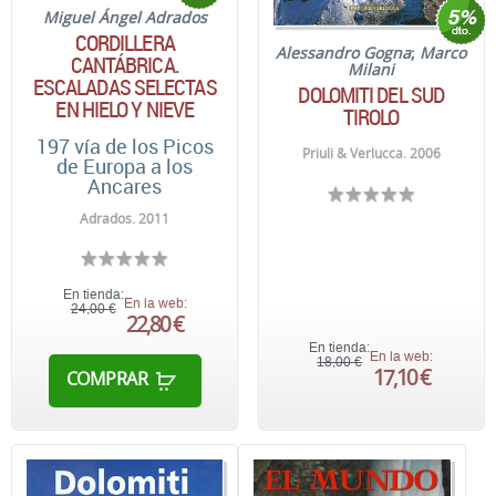
Miguel Ángel Adrados
CORDILLERA
Alessandro Gogna
;
Marco
CANTÁBRICA.
Milani
ESCALADAS SELECTAS
DOLOMITI DEL SUD
EN HIELO Y NIEVE
TIROLO
197 vía de los Picos
Priuli & Verlucca. 2006
de Europa a los
Ancares
Adrados. 2011
En tienda:
En la web:
24,00 €
22,80 €
En tienda:
En la web:
18,00 €
17,10 €
COMPRAR