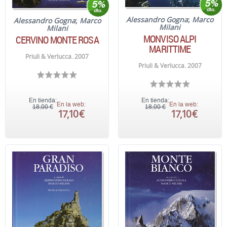
Alessandro Gogna
;
Marco
Alessandro Gogna
;
Marco
Milani
Milani
MONVISO ALPI
CERVINO MONTE ROSA
MARITTIME
Priuli & Verlucca. 2007
Priuli & Verlucca. 2007
En tienda:
En tienda:
En la web:
En la web:
18,00 €
18,00 €
17,10 €
17,10 €