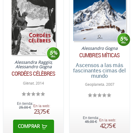
Alessandro Gogna
CUMBRES MÍTICAS
Alessandra Raggio
;
Ascensos a las más
Alessandro Gogna
fascinantes cimas del
CORDÉES CÉLÈBRES
mundo
Glénat. 2014
Geoplaneta. 2007
En tienda:
En la web:
25,00 €
23,75 €
En tienda:
En la web:
45,00 €
42,75 €
COMPRAR