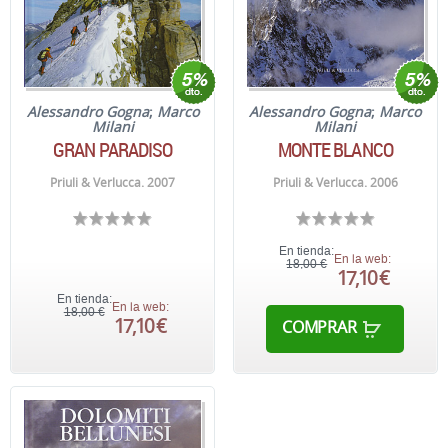
Alessandro Gogna
;
Marco
Alessandro Gogna
;
Marco
Milani
Milani
GRAN PARADISO
MONTE BLANCO
Priuli & Verlucca. 2007
Priuli & Verlucca. 2006
En tienda:
En la web:
18,00 €
17,10 €
En tienda:
En la web:
18,00 €
17,10 €
COMPRAR