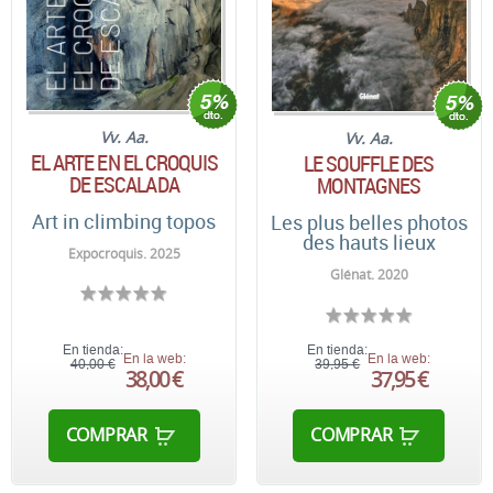
Vv. Aa.
Vv. Aa.
EL ARTE EN EL CROQUIS
LE SOUFFLE DES
DE ESCALADA
MONTAGNES
Art in climbing topos
Les plus belles photos
des hauts lieux
Expocroquis. 2025
Glénat. 2020
En tienda:
En tienda:
En la web:
En la web:
40,00 €
39,95 €
38,00 €
37,95 €
COMPRAR
COMPRAR