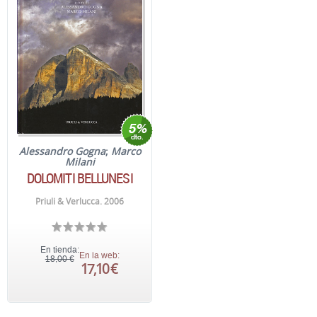
Alessandro Gogna
;
Marco
Milani
DOLOMITI BELLUNESI
Priuli & Verlucca. 2006
En tienda:
En la web:
18,00 €
17,10 €