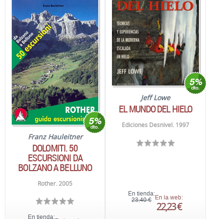
Jeff Lowe
EL MUNDO DEL HIELO
Ediciones Desnivel. 1997
Franz Hauleitner
DOLOMITI. 50
ESCURSIONI DA
BOLZANO A BELLUNO
Rother. 2005
En tienda:
En la web:
23,40 €
22,23 €
En tienda: