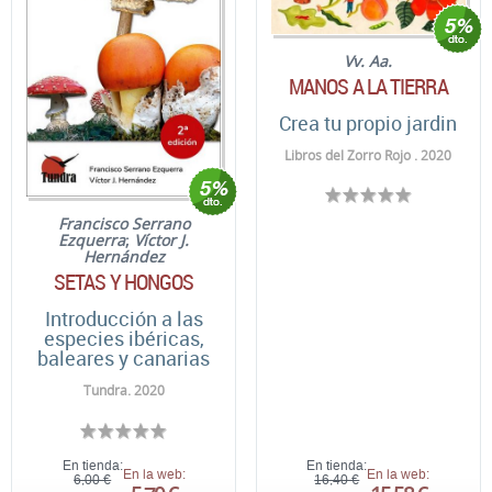
Vv. Aa.
MANOS A LA TIERRA
Crea tu propio jardin
Libros del Zorro Rojo . 2020
Francisco Serrano
Ezquerra
;
Víctor J.
Hernández
SETAS Y HONGOS
Introducción a las
especies ibéricas,
baleares y canarias
Tundra. 2020
En tienda:
En tienda:
En la web:
En la web:
6,00 €
16,40 €