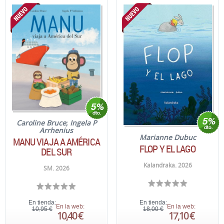
Caroline Bruce
;
Ingela P
Arrhenius
Marianne Dubuc
MANU VIAJA A AMÉRICA
FLOP Y EL LAGO
DEL SUR
Kalandraka. 2026
SM. 2026
En tienda:
En tienda:
En la web:
En la web:
10,95 €
18,00 €
10,40 €
17,10 €