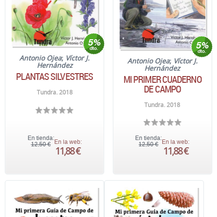
Antonio Ojea
;
Víctor J.
Antonio Ojea
;
Víctor J.
Hernández
Hernández
PLANTAS SILVESTRES
MI PRIMER CUADERNO
DE CAMPO
Tundra. 2018
Tundra. 2018
En tienda:
En tienda:
En la web:
En la web:
12,50 €
12,50 €
11,88 €
11,88 €