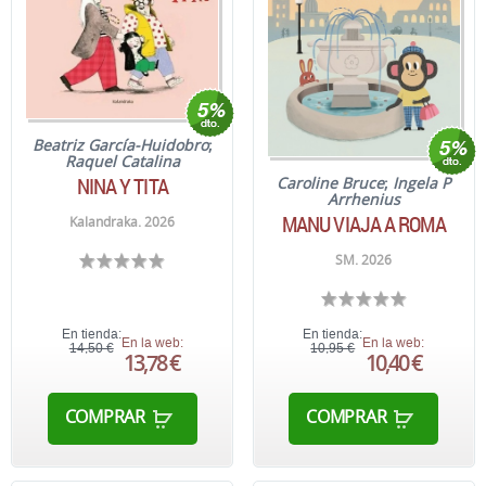
Beatriz García-Huidobro
;
Raquel Catalina
NINA Y TITA
Caroline Bruce
;
Ingela P
Arrhenius
MANU VIAJA A ROMA
Kalandraka. 2026
SM. 2026
En tienda:
En tienda:
En la web:
En la web:
14,50 €
10,95 €
13,78 €
10,40 €
COMPRAR
COMPRAR