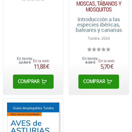
MOSCAS, TÁBANOS Y
MOSQUITOS
Introducción a las
especies ibéricas,
baleares y canarias
Tundra. 2024
En tienda:
En tienda:
En la web:
En la web:
12,50 €
6,00 €
11,88 €
5,70 €
COMPRAR
COMPRAR