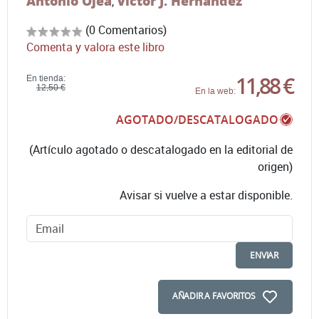
Antonio Ojea
Víctor J. Hernández
,
(0 Comentarios)
Comenta y valora este libro
11,88 €
En tienda:
12,50 €
En la web:
AGOTADO/DESCATALOGADO
(Artículo agotado o descatalogado en la editorial de
origen)
Avisar si vuelve a estar disponible.
ENVIAR
AÑADIR A FAVORITOS