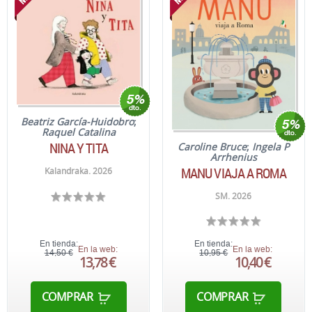
Beatriz García-Huidobro
;
Raquel Catalina
NINA Y TITA
Caroline Bruce
;
Ingela P
Arrhenius
MANU VIAJA A ROMA
Kalandraka. 2026
SM. 2026
En tienda:
En tienda:
En la web:
En la web:
14,50 €
10,95 €
13,78 €
10,40 €
COMPRAR
COMPRAR