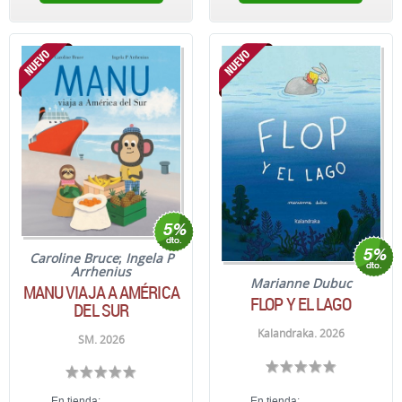
Caroline Bruce
;
Ingela P
Arrhenius
Marianne Dubuc
MANU VIAJA A AMÉRICA
FLOP Y EL LAGO
DEL SUR
Kalandraka. 2026
SM. 2026
En tienda:
En tienda: