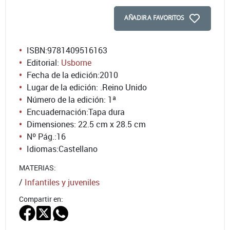
AÑADIR A FAVORITOS
ISBN:
9781409516163
Editorial:
Usborne
Fecha de la edición:
2010
Lugar de la edición: .Reino Unido
Número de la edición:
1ª
Encuadernación:
Tapa dura
Dimensiones: 22.5 cm x 28.5 cm
Nº Pág.:
16
Idiomas:
Castellano
MATERIAS:
/
Infantiles y juveniles
Compartir en: