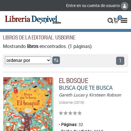
Entre en su cuenta de usuario
0
LIBROS DE LA EDITORIAL: USBORNE
Mostrando
libros
encontrados. (1 páginas).
1
EL BOSQUE
BUSCA QUE TE BUSCA
Gareth Lucas
y
Kirsteen Robson
Usborne (2018)
Páginas:
32