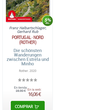
Franz Halbartschlager
;
Gerhard Rub
PORTUGAL · NORD
(ROTHER)
Die schönsten
Wanderungen
zwischen Estrela und
Minho
Rother. 2020
En tienda:
En la web:
16,90 €
16,06 €
COMPRAR