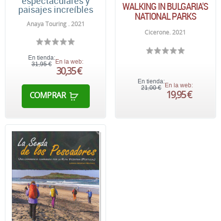
espectaculares y
WALKING IN BULGARIA'S
paisajes increíbles
NATIONAL PARKS
Anaya Touring . 2021
Cicerone. 2021
En tienda:
En la web:
31,95 €
30,35 €
En tienda:
En la web:
21,00 €
19,95 €
COMPRAR