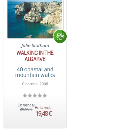
Julie Statham
WALKING IN THE
ALGARVE
40 coastal and
mountain walks
Cicerone. 2006
En tienda:
En la web:
20,50 €
19,48 €