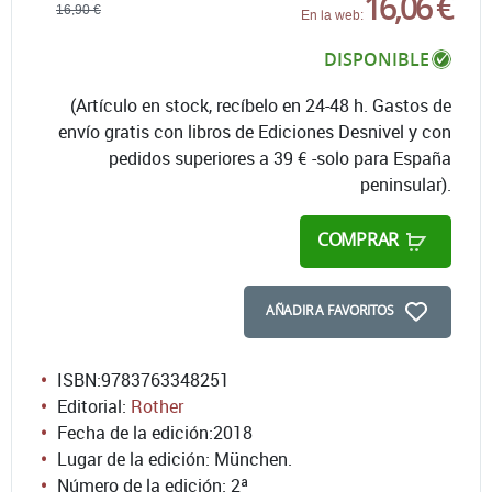
16,06 €
16,90 €
En la web:
DISPONIBLE
(Artículo en stock, recíbelo en 24-48 h. Gastos de
envío gratis con libros de Ediciones Desnivel y con
pedidos superiores a 39 € -solo para España
peninsular).
COMPRAR
AÑADIR A FAVORITOS
ISBN:
9783763348251
Editorial:
Rother
Fecha de la edición:
2018
Lugar de la edición: München.
Número de la edición:
2ª