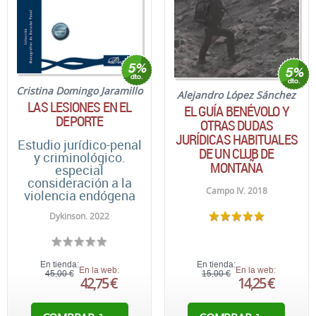
Cristina Domingo Jaramillo
Alejandro López Sánchez
LAS LESIONES EN EL
EL GUÍA BENÉVOLO Y
DEPORTE
OTRAS DUDAS
JURÍDICAS HABITUALES
Estudio jurídico-penal
DE UN CLUB DE
y criminológico.
MONTAÑA
especial
consideración a la
Campo IV. 2018
violencia endógena
Dykinson. 2022
En tienda:
En tienda:
En la web:
En la web:
45,00 €
15,00 €
42,75 €
14,25 €