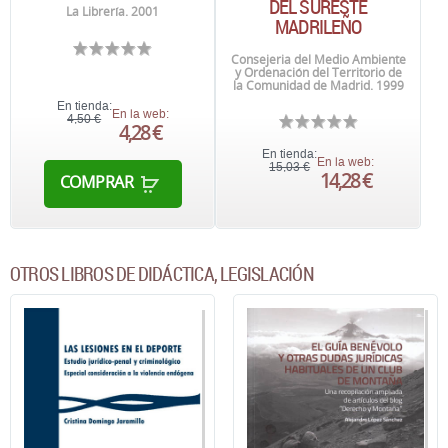
DEL SURESTE
La Librería. 2001
MADRILEÑO
Consejeria del Medio Ambiente
y Ordenación del Territorio de
la Comunidad de Madrid. 1999
En tienda:
En la web:
4,50 €
4,28 €
En tienda:
En la web:
15,03 €
14,28 €
COMPRAR
OTROS LIBROS DE DIDÁCTICA, LEGISLACIÓN