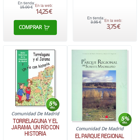
En tienda:
En la web:
15,00 €
14,25 €
En tienda:
En la web:
3,95 €
3,75 €
COMPRAR
Comunidad De Madrid
TORRELAGUNA Y EL
JARAMA. UN RÍO CON
Comunidad De Madrid
HISTORIA
EL PARQUE REGIONAL