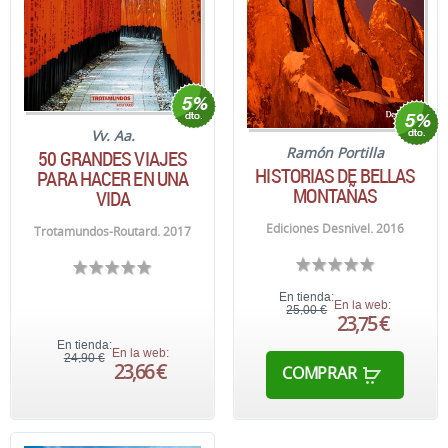
Vv. Aa.
Ramón Portilla
50 GRANDES VIAJES
HISTORIAS DE BELLAS
PARA HACER EN UNA
MONTAÑAS
VIDA
Ediciones Desnivel. 2016
Trotamundos-Routard. 2017
En tienda:
En la web:
25,00 €
23,75 €
En tienda:
En la web:
24,90 €
23,66 €
COMPRAR