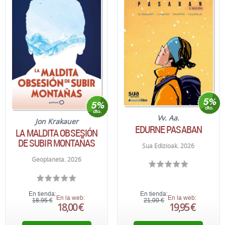
Vv. Aa.
Jon Krakauer
EDURNE PASABAN
LA MALDITA OBSESIÓN
DE SUBIR MONTAÑAS
Sua Edizioak. 2026
Geoplaneta. 2026
En tienda:
En tienda:
En la web:
En la web:
18,95 €
21,00 €
18,00 €
19,95 €