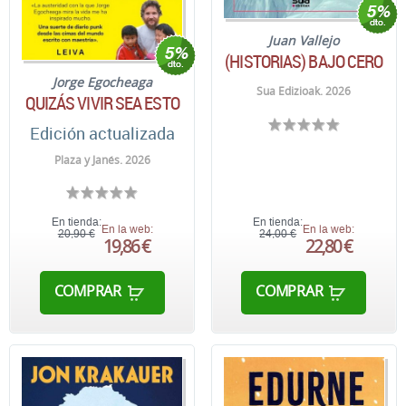
Juan Vallejo
(HISTORIAS) BAJO CERO
Jorge Egocheaga
Sua Edizioak. 2026
QUIZÁS VIVIR SEA ESTO
Edición actualizada
Plaza y Janés. 2026
En tienda:
En tienda:
En la web:
En la web:
20,90 €
24,00 €
19,86 €
22,80 €
COMPRAR
COMPRAR