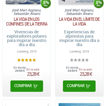
José Mari Azpiazu
;
José Mari Azpiazu
;
Sebastián Álvaro
Sebastián Álvaro
LA VIDA EN LOS
LA VIDA EN EL LÍMITE DE
CONFINES DE LA TIERRA
LA VIDA
Vivencias de
Experiencias de
exploradores polares
alpinistas para
para inspirar nuestro
inspirar nuestro día a
día a día
día
Lunwerg. 2019
Lunwerg. 2018
En tienda:
En tienda:
En la web:
En la web:
24,50 €
24,50 €
23,28 €
23,28 €
COMPRAR
COMPRAR