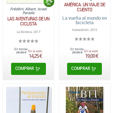
AMÉRICA. UN VIAJE DE
CUENTO
Frédéric Albert
;
Israel
Parada
La vuelta al mundo en
LAS AVENTURAS DE UN
bicicleta
CICLISTA
Autoedición. 2015
La Biciteca. 2017
En tienda:
En tienda:
En la web:
En la web:
15,00 €
20,00 €
14,25 €
19,00 €
COMPRAR
COMPRAR