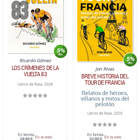
Ricardo Gómez
LOS CRÍMENES DE LA
Jon Rivas
VUELTA 83
BREVE HISTORIA DEL
TOUR DE FRANCIA
Libros de Ruta. 2026
Relatos de héroes,
villanos y mitos del
pelotón
Libros de Ruta. 2026
En tienda:
En tienda:
En la web:
En la web:
24,90 €
22,90 €