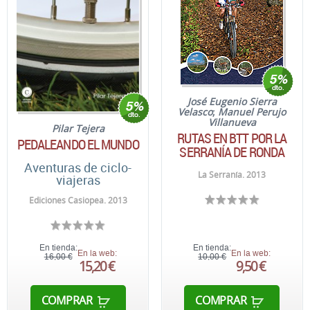
José Eugenio Sierra
Velasco
;
Manuel Perujo
Villanueva
Pilar Tejera
RUTAS EN BTT POR LA
PEDALEANDO EL MUNDO
SERRANÍA DE RONDA
Aventuras de ciclo-
La Serranía. 2013
viajeras
Ediciones Casiopea. 2013
En tienda:
En tienda:
En la web:
En la web:
16,00 €
10,00 €
15,20 €
9,50 €
COMPRAR
COMPRAR