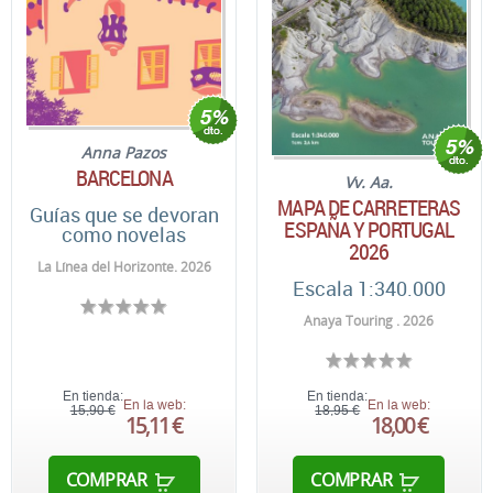
Anna Pazos
BARCELONA
Vv. Aa.
MAPA DE CARRETERAS
Guías que se devoran
ESPAÑA Y PORTUGAL
como novelas
2026
La Línea del Horizonte. 2026
Escala 1:340.000
Anaya Touring . 2026
En tienda:
En tienda:
En la web:
En la web:
15,90 €
18,95 €
15,11 €
18,00 €
COMPRAR
COMPRAR