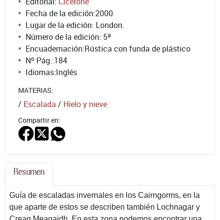
Editorial:
Cicerone
Fecha de la edición:
2000
Lugar de la edición: London.
Número de la edición:
5ª
Encuadernación:
Rústica con funda de plástico
Nº Pág.:
184
Idiomas:
Inglés
MATERIAS:
/
Escalada
/
Hielo y nieve
Compartir en:
Resumen
Guía de escaladas invernales en los Cairngorms, en la
que aparte de estos se describen también Lochnagar y
Creag Meagaidh. En esta zona podemos encontrar una