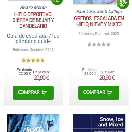
Álvaro Morán
Raúl Lora
;
Santi Callejo
HIELO DEPORTIVO.
GREDOS. ESCALADA EN
SIERRA DE BÉJAR Y
HIELO, NIEVE Y MIXTO
CANDELARIO
Ediciones Desnivel. 2023
Guía de escalada / Ice
climbing guide
Ediciones Desnivel. 2025
En tienda:
En tienda:
En la web:
En la web:
22,00 €
22,00 €
20,90 €
20,90 €
COMPRAR
COMPRAR