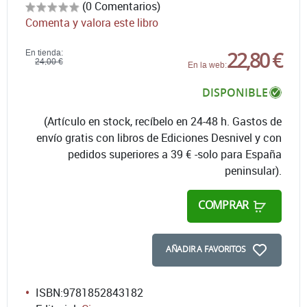
(0 Comentarios)
Comenta y valora este libro
22,80 €
En tienda:
24,00 €
En la web:
DISPONIBLE
(Artículo en stock, recíbelo en 24-48 h. Gastos de
envío gratis con libros de Ediciones Desnivel y con
pedidos superiores a 39 € -solo para España
peninsular).
COMPRAR
AÑADIR A FAVORITOS
ISBN:
9781852843182