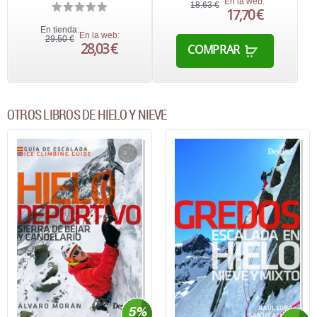
En la web:
18,63 €
17,70 €
En tienda:
En la web:
29,50 €
28,03 €
COMPRAR
OTROS LIBROS DE HIELO Y NIEVE