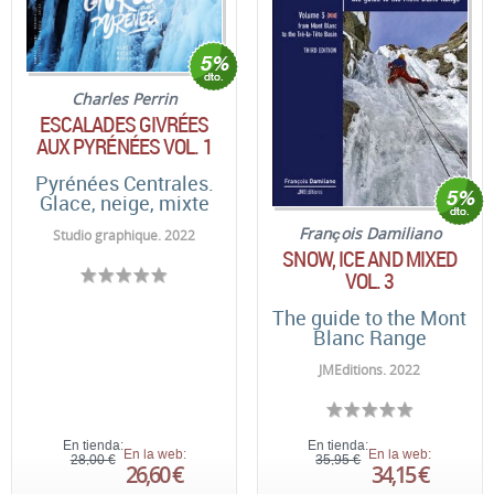
Charles Perrin
ESCALADES GIVRÉES
AUX PYRÉNÉES VOL. 1
Pyrénées Centrales.
Glace, neige, mixte
François Damiliano
Studio graphique. 2022
SNOW, ICE AND MIXED
VOL. 3
The guide to the Mont
Blanc Range
JMEditions. 2022
En tienda:
En tienda:
En la web:
En la web:
28,00 €
35,95 €
26,60 €
34,15 €