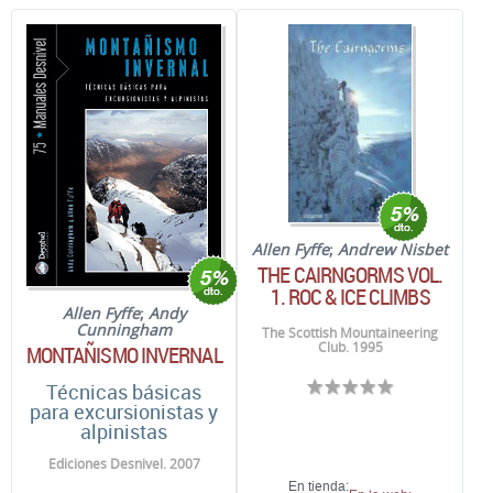
Allen Fyffe
;
Andrew Nisbet
THE CAIRNGORMS VOL.
1. ROC & ICE CLIMBS
Allen Fyffe
;
Andy
Cunningham
The Scottish Mountaineering
Club. 1995
MONTAÑISMO INVERNAL
Técnicas básicas
para excursionistas y
alpinistas
Ediciones Desnivel. 2007
En tienda: