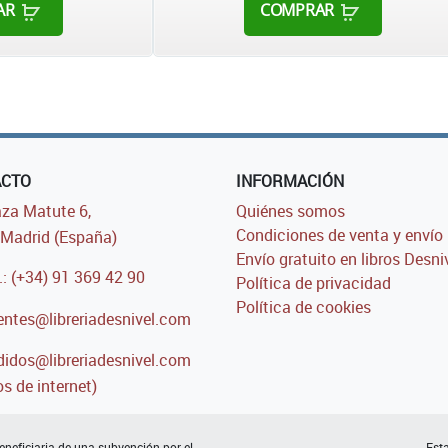
AR
COMPRAR
ACTO
INFORMACIÓN
za Matute 6,
Quiénes somos
Condiciones de venta y envío
Madrid (España)
Envío gratuito en libros Desni
.: (+34) 91 369 42 90
Política de privacidad
Política de cookies
entes@libreriadesnivel.com
idos@libreriadesnivel.com
s de internet)
neficiaria de una subvención por el
Esta