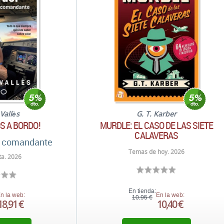
Vallès
G. T. Karber
S A BORDO!
MURDLE: EL CASO DE LAS SIETE
CALAVERAS
u comandante
Temas de hoy. 2026
a. 2026
En tienda:
n la web:
En la web:
10,95 €
18,91 €
10,40 €