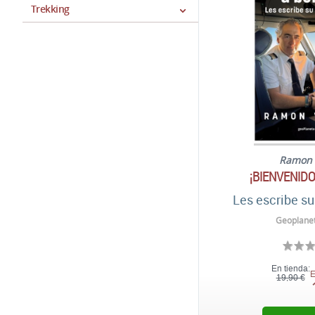
Trekking
Ramon 
¡BIENVENIDO
Les escribe s
Geoplanet
En tienda:
E
19,90 €