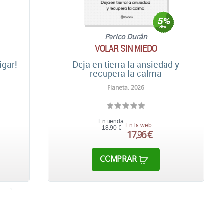
Perico Durán
VOLAR SIN MIEDO
igar!
Deja en tierra la ansiedad y
recupera la calma
Planeta. 2026
En tienda:
En la web:
18,90 €
17,96 €
COMPRAR