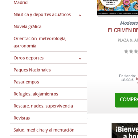
Madrid
Náutica y deportes acuáticos
Modesto
Novela gráfica
EL CRIMEN D
Orientación, meteorología,
PLAZA & JA
astronomía
Otros deportes
Paques Nacionales
En tienda:
E
18,90 €
Pasatiempos
Refugios, alojamientos
COMPR
Rescate, nudos, supervivencia
Revistas
Salud, medicina y alimentación