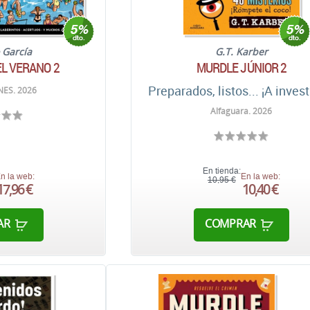
 García
G.T. Karber
EL VERANO 2
MURDLE JÚNIOR 2
Preparados, listos... ¡A invest
NES. 2026
Alfaguara. 2026
En tienda:
n la web:
En la web:
10,95 €
17,96 €
10,40 €
AR
COMPRAR