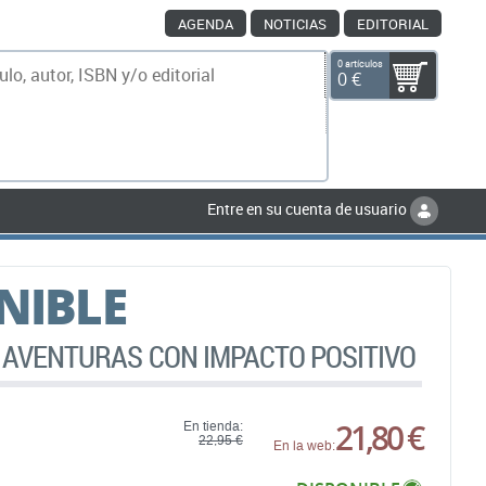
AGENDA
NOTICIAS
EDITORIAL
0 artículos
0 €
scar
Entre en su cuenta de usuario
NIBLE
A AVENTURAS CON IMPACTO POSITIVO
21,80 €
En tienda:
22,95 €
En la web: