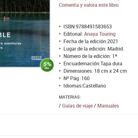
Comenta y valora este libro
ISBN:
9788491583653
Editorial:
Anaya Touring
Fecha de la edición:
2021
Lugar de la edición: Madrid.
Número de la edición:
1ª
Encuadernación:
Tapa dura
Dimensiones: 18 cm x 24 cm
Nº Pág.:
160
Idiomas:
Castellano
MATERIAS:
/
Guías de viaje
/
Manuales