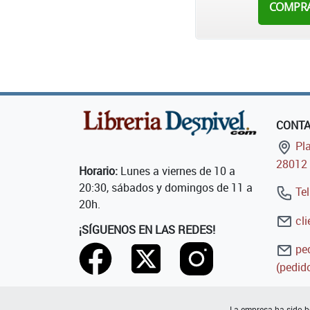
COMPR
CONT
Pla
28012 
Horario:
Lunes a viernes de 10 a
20:30, sábados y domingos de 11 a
Tel
20h.
cli
¡SÍGUENOS EN LAS REDES!
ped
(pedido
La empresa ha sido be