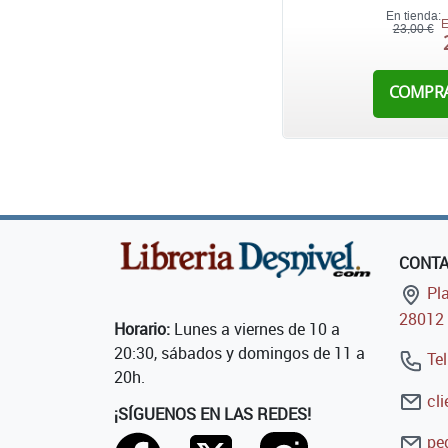
En tienda:
E
23,00 €
COMPR
CONT
Pla
28012 
Horario:
Lunes a viernes de 10 a
20:30, sábados y domingos de 11 a
Tel
20h.
cli
¡SÍGUENOS EN LAS REDES!
ped