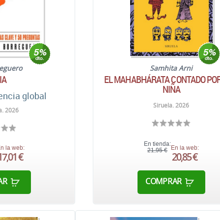
reguero
Samhita Arni
IA
EL MAHABHÁRATA CONTADO PO
NIÑA
encia global
Siruela. 2026
a. 2026
En tienda:
n la web:
En la web:
21,95 €
17,01 €
20,85 €
AR
COMPRAR