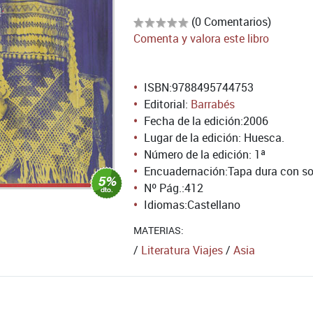
(0 Comentarios)
Comenta y valora este libro
ISBN:
9788495744753
Editorial:
Barrabés
Fecha de la edición:
2006
Lugar de la edición: Huesca.
Número de la edición:
1ª
Encuadernación:
Tapa dura con so
Nº Pág.:
412
Idiomas:
Castellano
MATERIAS:
/
Literatura Viajes
/
Asia