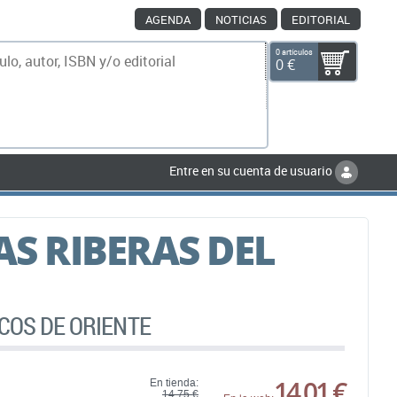
AGENDA
NOTICIAS
EDITORIAL
0 artículos
0 €
scar
Entre en su cuenta de usuario
AS RIBERAS DEL
COS DE ORIENTE
14,01 €
En tienda:
14,75 €