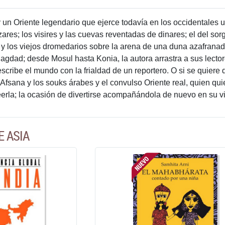
y un Oriente legendario que ejerce todavía en los occidentales 
ares; los visires y las cuevas reventadas de dinares; el del so
s y los viejos dromedarios sobre la arena de una duna azafranada
gdad; desde Mosul hasta Konia, la autora arrastra a sus lecto
ribe el mundo con la frialdad de un reportero. O si se quiere d
 Afsana y los souks árabes y el convulso Oriente real, quien q
leerla; la ocasión de divertirse acompañándola de nuevo en su v
E ASIA