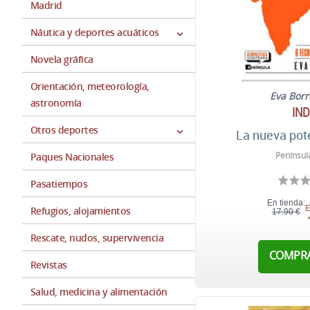
Madrid
Náutica y deportes acuáticos
Novela gráfica
Orientación, meteorología,
Eva Bor
astronomía
IND
Otros deportes
La nueva pot
Penínsul
Paques Nacionales
Pasatiempos
En tienda:
E
Refugios, alojamientos
17,90 €
Rescate, nudos, supervivencia
COMPR
Revistas
Salud, medicina y alimentación