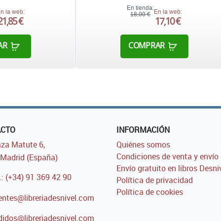
En tienda:
n la web:
En la web:
18,00 €
21,85 €
17,10 €
AR
COMPRAR
ACTO
INFORMACIÓN
za Matute 6,
Quiénes somos
Condiciones de venta y envío
Madrid (España)
Envío gratuito en libros Desni
.: (+34) 91 369 42 90
Política de privacidad
Política de cookies
entes@libreriadesnivel.com
idos@libreriadesnivel.com