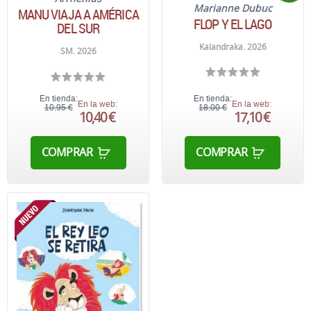
Marianne Dubuc
MANU VIAJA A AMÉRICA
FLOP Y EL LAGO
DEL SUR
Kalandraka. 2026
SM. 2026
En tienda:
En tienda:
En la web:
En la web:
10,95 €
18,00 €
10,40 €
17,10 €
COMPRAR
COMPRAR