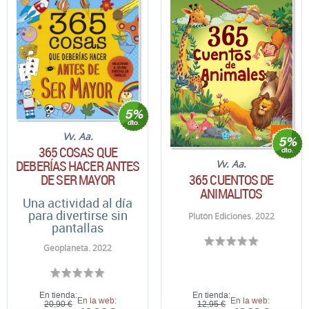
Vv. Aa.
365 COSAS QUE
DEBERÍAS HACER ANTES
Vv. Aa.
365 CUENTOS DE
DE SER MAYOR
ANIMALITOS
Una actividad al día
para divertirse sin
Plutón Ediciones. 2022
pantallas
Geoplaneta. 2022
En tienda:
En tienda:
En la web:
En la web:
20,90 €
12,95 €