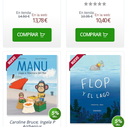
En tienda:
En tienda:
En la web:
En la web:
14,50 €
10,95 €
13,78 €
10,40 €
COMPRAR
COMPRAR
Caroline Bruce
;
Ingela P
Arrhenius