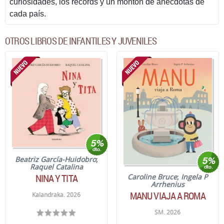
curiosidades, los records y un montón de anecdotas de
cada país.
OTROS LIBROS DE INFANTILES Y JUVENILES
Beatriz García-Huidobro
;
Raquel Catalina
NINA Y TITA
Caroline Bruce
;
Ingela P
Arrhenius
MANU VIAJA A ROMA
Kalandraka. 2026
SM. 2026