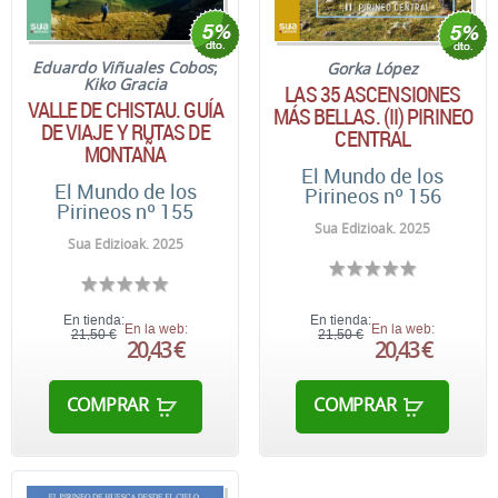
Eduardo Viñuales Cobos
;
Gorka López
Kiko Gracia
LAS 35 ASCENSIONES
VALLE DE CHISTAU. GUÍA
MÁS BELLAS. (II) PIRINEO
DE VIAJE Y RUTAS DE
CENTRAL
MONTAÑA
El Mundo de los
El Mundo de los
Pirineos nº 156
Pirineos nº 155
Sua Edizioak. 2025
Sua Edizioak. 2025
En tienda:
En tienda:
En la web:
En la web:
21,50 €
21,50 €
20,43 €
20,43 €
COMPRAR
COMPRAR