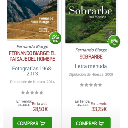
Fernando Biarge
Fernando Biarge
FERNANDO BIARGE: EL
SOBRARBE
PAISAJE DEL HOMBRE
Letra menuda
Fotografías 1968-
2013
Diputación de Huesca. 2009
Diputación de Huesca. 2014
En tienda:
En tienda:
En la web:
En la web:
30,00 €
35,00 €
28,50 €
33,25 €
COMPRAR
COMPRAR