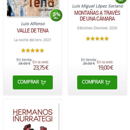
Luis Miguel López Soriano
MONTAÑAS A TRAVÉS
DE UNA CÁMARA
Luis Alfonso
Ediciones Desnivel. 2020
VALLE DE TENA
La noche del loro. 2021
En tienda:
En tienda:
En la web:
En la web:
25,00 €
20,00 €
23,75 €
19,00 €
COMPRAR
COMPRAR