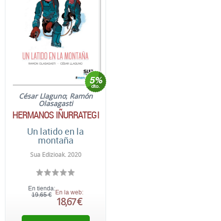
César Llaguno
;
Ramón
Olasagasti
HERMANOS IÑURRATEGI
Un latido en la
montaña
Sua Edizioak. 2020
En tienda:
En la web:
19,65 €
18,67 €