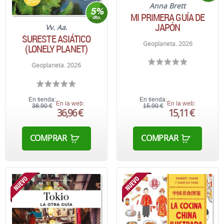
Anna Brett
MI PRIMERA GUÍA DE
JAPÓN
Vv. Aa.
SURESTE ASIÁTICO
Geoplaneta. 2026
(LONELY PLANET)
Geoplaneta. 2026
En tienda:
En tienda:
En la web:
En la web:
38,90 €
15,90 €
36,96 €
15,11 €
COMPRAR
COMPRAR