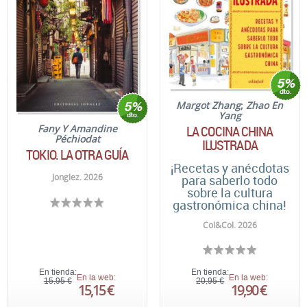
Margot Zhang
;
Zhao En
Yang
LA COCINA CHINA
Fany Y Amandine
Péchiodat
ILUSTRADA
TOKIO. LA OTRA GUÍA
¡Recetas y anécdotas
Jonglez. 2026
para saberlo todo
sobre la cultura
gastronómica china!
Col&Col. 2026
En tienda:
En tienda:
En la web:
En la web:
15,95 €
20,95 €
15,15 €
19,90 €