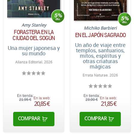
Amy Stanley
Michiko Barbieri
FORASTERA EN LA
EN EL JAPÓN SAGRADO
CIUDAD DEL SOGÚN
Un año de viaje entre
Una mujer japonesa y
templos, santuarios,
su mundo
mitos, espíritus y
otras criaturas
Alianza Editorial. 2026
mágicas
Errata Naturae. 2026
En tienda:
En tienda:
En la web:
En la web:
21,95 €
23,00 €
20,85 €
21,85 €
COMPRAR
COMPRAR