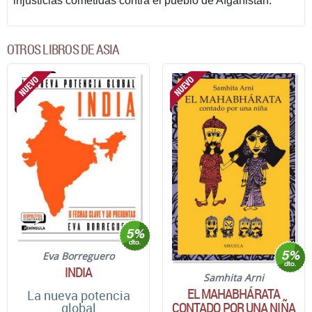
injusticias cometidas contra el pueblo de Afganistán.
OTROS LIBROS DE ASIA
Eva Borreguero
INDIA
Samhita Arni
EL MAHABHÁRATA
La nueva potencia
CONTADO POR UNA NIÑA
global