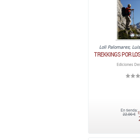
Loli Palomares
;
Lui
TREKKINGS POR LOS
Ediciones Des
En tienda:
E
22,00 €