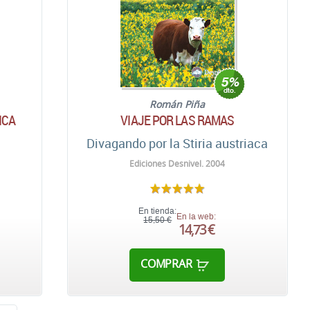
Román Piña
ICA
VIAJE POR LAS RAMAS
Divagando por la Stiria austriaca
Ediciones Desnivel. 2004
En tienda:
En la web:
15,50 €
14,73 €
COMPRAR