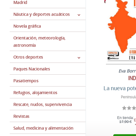
Madrid
Náutica y deportes acuáticos
Novela gráfica
Orientación, meteorología,
astronomía
Otros deportes
Paques Nacionales
Eva Bor
IND
Pasatiempos
La nueva pot
Refugios, alojamientos
Penínsul
Rescate, nudos, supervivencia
Revistas
En tienda:
E
17,90 €
Salud, medicina y alimentación