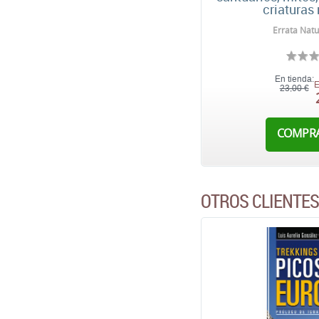
criaturas
Errata Natu
En tienda:
E
23,00 €
COMPR
OTROS CLIENTE