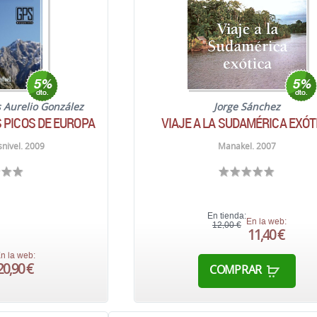
s Aurelio González
Jorge Sánchez
 PICOS DE EUROPA
VIAJE A LA SUDAMÉRICA EXÓT
nivel. 2009
Manakel. 2007
En tienda:
En la web:
12,00 €
11,40 €
n la web:
20,90 €
COMPRAR