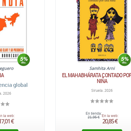
reguero
Samhita Arni
IA
EL MAHABHÁRATA CONTADO PO
NIÑA
encia global
Siruela. 2026
a. 2026
En tienda:
n la web:
En la web:
21,95 €
17,01 €
20,85 €