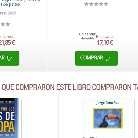
 mágicas
rae. 2026
En tienda:
n la web:
En la web:
18,00 €
21,85 €
17,10 €
AR
COMPRAR
S QUE COMPRARON ESTE LIBRO COMPRARON T