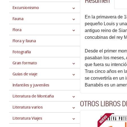
Resumen
Excursionismo
En la primavera de 
Fauna
pequeño Louis y una 
Flora
antiguo reino de Siam
concubinas del rey 
Flora y fauna
Desde el primer mome
Fotografía
pasaban los meses, A
Gran formato
que fuera su intenció
Tras cinco años en la
Guías de viaje
se convertiría en un
Infantiles y juveniles
Barrabés es un ameno
Literatura de Montaña
OTROS LIBROS D
Literatura varios
Literatura Viajes