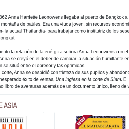
1862 Anna Harriette Leonowens llegaba al puerto de Bangkok a
montaña de baúles. Era una viuda joven, sin recursos económi
- la actual Thailandia- para trabajar como institutriz de los se
Mongkut.
nto la relación de la enérgica señora Anna Leonowens con el 
nna se creyó en el deber de cambiar la situación humillante en 
n se situó entre el opresor y las oprimidas.
 corte, Anna se despidió con tristeza de sus pupilos y abandonó
 inesperado éxito de ventas,
Una inglesa en la corte de Siam
. E
 libro de aventuras además de un documento único, lleno de va
E ASIA