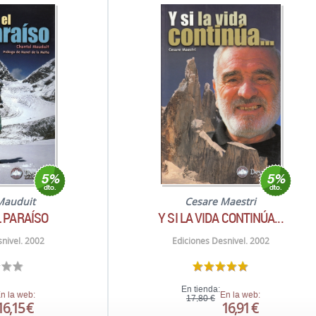
Mauduit
Cesare Maestri
L PARAÍSO
Y SI LA VIDA CONTINÚA...
nivel. 2002
Ediciones Desnivel. 2002
En tienda:
n la web:
En la web:
17,80 €
16,15 €
16,91 €