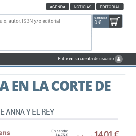
AGENDA
NOTICIAS
EDITORIAL
0 artículos
0 €
scar
Entre en su cuenta de usuario
A EN LA CORTE DE
DE ANNA Y EL REY
ens
14,01 €
En tienda:
14,75 €