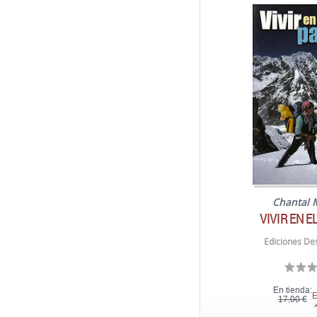
Chantal 
VIVIR EN E
Ediciones Des
En tienda:
E
17,00 €