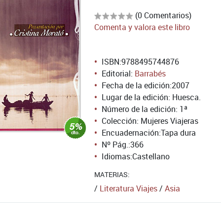
(0 Comentarios)
Comenta y valora este libro
ISBN:
9788495744876
Editorial:
Barrabés
Fecha de la edición:
2007
Lugar de la edición: Huesca.
Número de la edición:
1ª
Colección: Mujeres Viajeras
Encuadernación:
Tapa dura
Nº Pág.:
366
Idiomas:
Castellano
MATERIAS:
/
Literatura Viajes
/
Asia