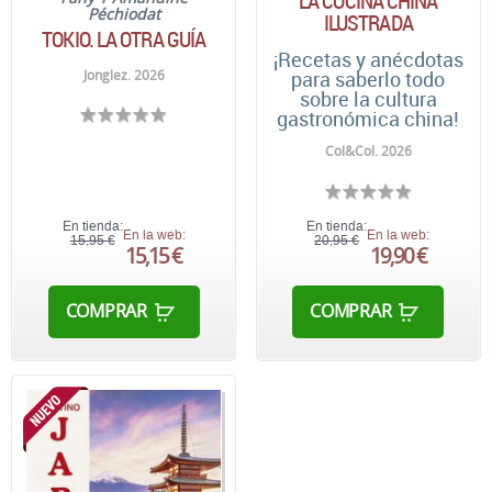
LA COCINA CHINA
Péchiodat
ILUSTRADA
TOKIO. LA OTRA GUÍA
¡Recetas y anécdotas
Jonglez. 2026
para saberlo todo
sobre la cultura
gastronómica china!
Col&Col. 2026
En tienda:
En tienda:
En la web:
En la web:
15,95 €
20,95 €
15,15 €
19,90 €
COMPRAR
COMPRAR