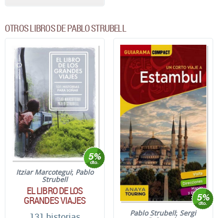
OTROS LIBROS DE PABLO STRUBELL
Itziar Marcotegui
;
Pablo
Strubell
EL LIBRO DE LOS
GRANDES VIAJES
Pablo Strubell
;
Sergi
131 historias