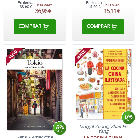
En tienda:
En tienda:
En la web:
En la web:
38,90 €
15,90 €
36,96 €
15,11 €
COMPRAR
COMPRAR
Margot Zhang
;
Zhao En
Yang
Fany Y Amandine