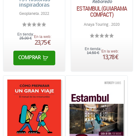
Reboredo
inspiradoras
ESTAMBUL (GUIARAMA
COMPACT)
Geoplaneta. 2022
Anaya Touring . 2020
En tienda:
En la web:
25,00 €
23,75 €
En tienda:
En la web:
14,50 €
13,78 €
COMPRAR