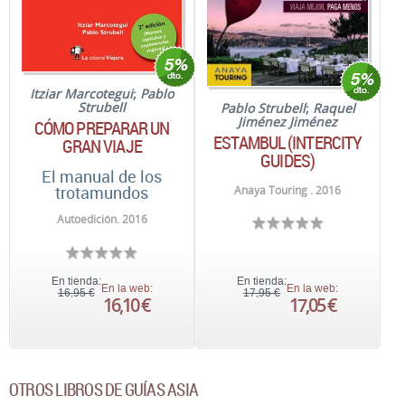
Itziar Marcotegui
;
Pablo
Strubell
Pablo Strubell
;
Raquel
Jiménez Jiménez
CÓMO PREPARAR UN
ESTAMBUL (INTERCITY
GRAN VIAJE
GUIDES)
El manual de los
trotamundos
Anaya Touring . 2016
Autoedición. 2016
En tienda:
En tienda:
En la web:
En la web:
16,95 €
17,95 €
16,10 €
17,05 €
OTROS LIBROS DE GUÍAS ASIA