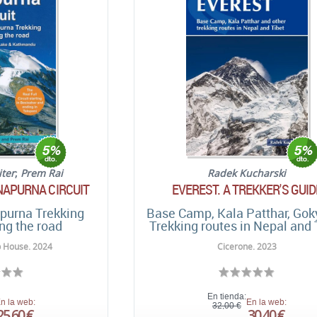
ter
;
Prem Rai
Radek Kucharski
NAPURNA CIRCUIT
EVEREST. A TREKKER'S GUID
purna Trekking
Base Camp, Kala Patthar, Gok
ing the road
Trekking routes in Nepal and 
 House. 2024
Cicerone. 2023
En tienda:
n la web:
En la web:
32,00 €
25,60 €
30,40 €