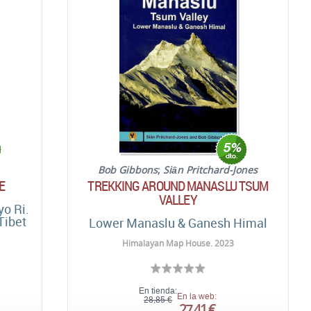
Bob Gibbons
;
Siân Pritchard-Jones
E
TREKKING AROUND MANASLU TSUM
VALLEY
yo Ri.
Tibet
Lower Manaslu & Ganesh Himal
Himalayan Map House. 2023
En tienda:
En la web:
28,85 €
27,41 €