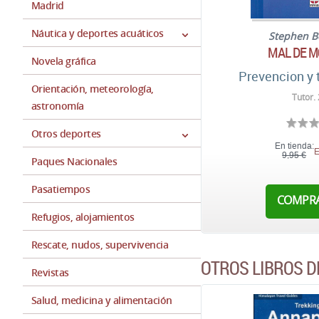
Madrid
Náutica y deportes acuáticos
Stephen B
MAL DE 
Novela gráfica
Prevencion y 
Orientación, meteorología,
Tutor.
astronomía
Otros deportes
En tienda:
E
9,95 €
Paques Nacionales
Pasatiempos
COMPR
Refugios, alojamientos
Rescate, nudos, supervivencia
OTROS LIBROS DE
Revistas
Salud, medicina y alimentación