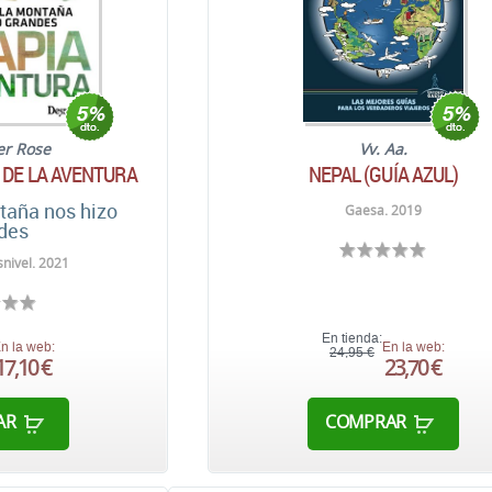
er Rose
Vv. Aa.
 DE LA AVENTURA
NEPAL (GUÍA AZUL)
taña nos hizo
Gaesa. 2019
des
nivel. 2021
En tienda:
n la web:
En la web:
24,95 €
17,10 €
23,70 €
AR
COMPRAR