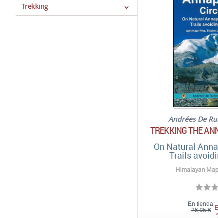
Trekking
Andrées De Rui
TREKKING THE AN
On Natural Anna
Trails avoid
Himalayan Map
En tienda:
E
26,95 €