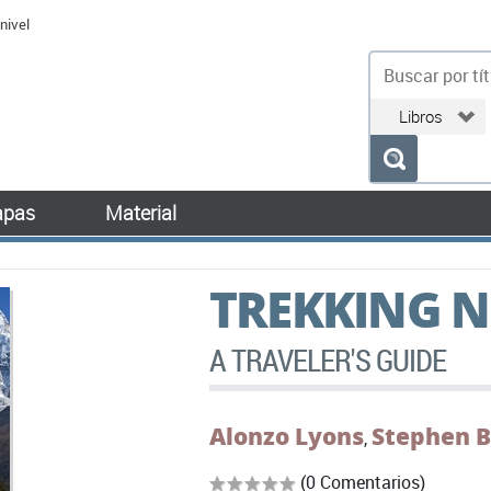
nivel
bu
pas
Material
TREKKING N
A TRAVELER'S GUIDE
Alonzo Lyons
Stephen 
,
(0 Comentarios)