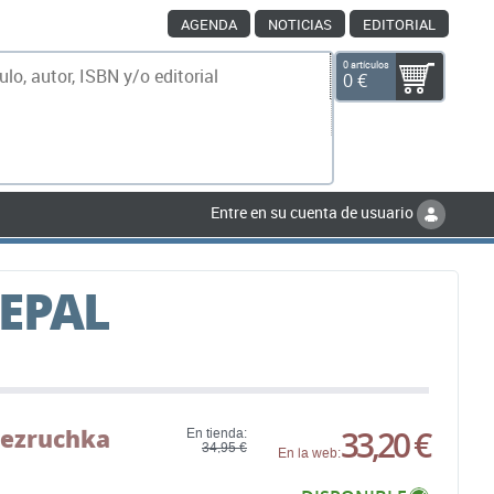
AGENDA
NOTICIAS
EDITORIAL
0 artículos
0 €
scar
Entre en su cuenta de usuario
EPAL
Bezruchka
33,20 €
En tienda:
34,95 €
En la web: