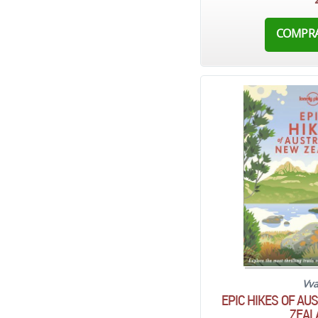
COMPR
Vv
EPIC HIKES OF AU
ZEAL