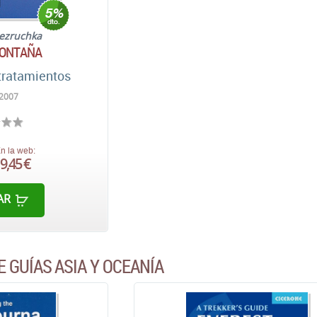
ezruchka
MONTAÑA
tratamientos
 2007
n la web:
9,45 €
AR
 GUÍAS ASIA Y OCEANÍA