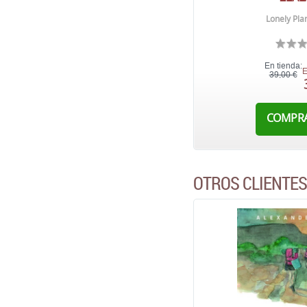
Lonely Pla
En tienda:
E
39,00 €
COMPR
OTROS CLIENTE