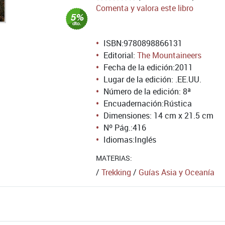
Comenta y valora este libro
ISBN:
9780898866131
Editorial:
The Mountaineers
Fecha de la edición:
2011
Lugar de la edición: .EE.UU.
Número de la edición:
8ª
Encuadernación:
Rústica
Dimensiones: 14 cm x 21.5 cm
Nº Pág.:
416
Idiomas:
Inglés
MATERIAS:
/
Trekking
/
Guías Asia y Oceanía