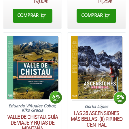
19,00 €
14,25 €
COMPRAR
COMPRAR
Eduardo Viñuales Cobos
;
Gorka López
Kiko Gracia
LAS 35 ASCENSIONES
VALLE DE CHISTAU. GUÍA
MÁS BELLAS. (II) PIRINEO
DE VIAJE Y RUTAS DE
CENTRAL
MONTAÑA