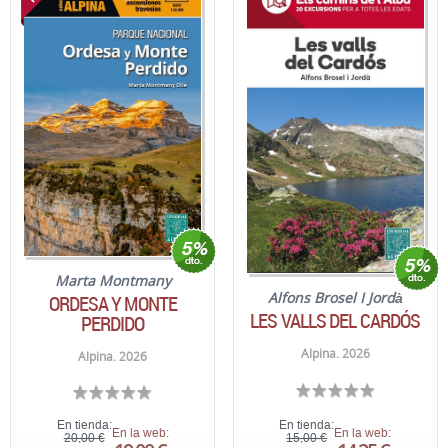
Marta Montmany
Alfons Brosel I Jordà
ORDESA Y MONTE
LES VALLS DEL CARDÓS
PERDIDO
Alpina. 2026
Alpina. 2026
En tienda:
En tienda:
En la web:
En la web:
20,00 €
15,00 €