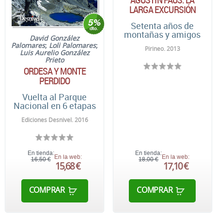
LARGA EXCURSIÓN
Setenta años de
montañas y amigos
David González
Palomares
;
Loli Palomares
;
Pirineo. 2013
Luis Aurelio González
Prieto
ORDESA Y MONTE
PERDIDO
Vuelta al Parque
Nacional en 6 etapas
Ediciones Desnivel. 2016
En tienda:
En tienda:
En la web:
En la web:
16,50 €
18,00 €
15,68 €
17,10 €
COMPRAR
COMPRAR