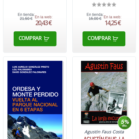
En tienda:
En tienda:
En la web:
En la web:
21,50 €
15,00 €
20,43 €
14,25 €
COMPRAR
COMPRAR
Agustin Faus Costa
AGUSTÍN FAUS. LA