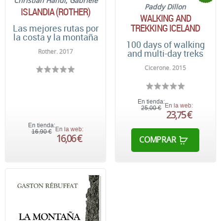
Christian Handi
;
Gabriele
Paddy Dillon
ISLANDIA (ROTHER)
WALKING AND
TREKKING ICELAND
Las mejores rutas por
la costa y la montaña
100 days of walking
Rother. 2017
and multi-day treks
Cicerone. 2015
En tienda:
En la web:
25,00 €
23,75 €
En tienda:
En la web:
16,90 €
16,06 €
COMPRAR