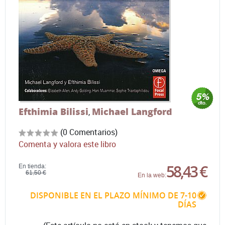
Efthimia Bilissi
Michael Langford
,
(0 Comentarios)
Comenta y valora este libro
58,43 €
En tienda:
61,50 €
En la web:
DISPONIBLE EN EL PLAZO MÍNIMO DE 7-10
DÍAS