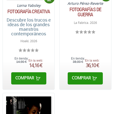
Arturo Pérez-Reverte
Lorna Yabsley
FOTOGRAFÍAS DE
FOTOGRAFÍA CREATIVA
GUERRA
Descubre los trucos e
La Fabrica. 2026
ideas de los grandes
maestros
contemporáneos
Hoaki. 2026
En tienda:
En tienda:
En la web:
En la web:
14,90 €
38,00 €
14,16 €
36,10 €
COMPRAR
COMPRAR