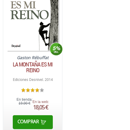
Gaston Rébuffat
LA MONTAÑA ES MI
REINO
Ediciones Desnivel. 2014
En tienda:
En la web:
19,00 €
18,05 €
COMPRAR