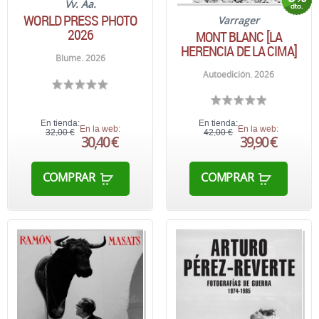
Vv. Aa.
WORLD PRESS PHOTO
Varrager
2026
MONT BLANC [LA
HERENCIA DE LA CIMA]
Blume. 2026
Autoedición. 2026
En tienda:
En tienda:
En la web:
En la web:
32,00 €
42,00 €
30,40 €
39,90 €
COMPRAR
COMPRAR