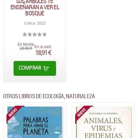
LOS ÁRBOLES TE
ENSEÑARÁN A VER EL
BOSQUE
Crítica. 2022
En tienda:
En la web:
19,90 €
18,91 €
COMPRAR
OTROS LIBROS DE ECOLOGÍA, NATURALEZA