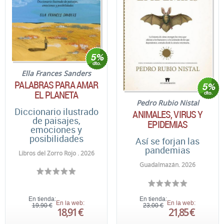
Ella Frances Sanders
PALABRAS PARA AMAR
EL PLANETA
Pedro Rubio Nistal
Diccionario ilustrado
ANIMALES, VIRUS Y
de paisajes,
EPIDEMIAS
emociones y
posibilidades
Así se forjan las
pandemias
Libros del Zorro Rojo . 2026
Guadalmazán. 2026
En tienda:
En tienda:
En la web:
En la web:
19,90 €
23,00 €
18,91 €
21,85 €