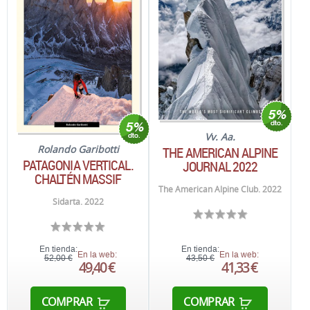
Vv. Aa.
Rolando Garibotti
THE AMERICAN ALPINE
PATAGONIA VERTICAL.
JOURNAL 2022
CHALTÉN MASSIF
The American Alpine Club. 2022
Sidarta. 2022
En tienda:
En tienda:
En la web:
En la web:
52,00 €
43,50 €
49,40 €
41,33 €
COMPRAR
COMPRAR