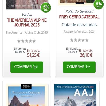
Rolando Garibotti
Vv. Aa.
FREY CERRO CATEDRAL
THE AMERICAN ALPINE
JOURNAL 2025
Guía de escaladas
Patagonia Vertical. 2024
The American Alpine Club. 2025
En tienda:
En tienda:
En la web:
En la web:
53,95 €
38,00 €
51,25 €
36,10 €
COMPRAR
COMPRAR