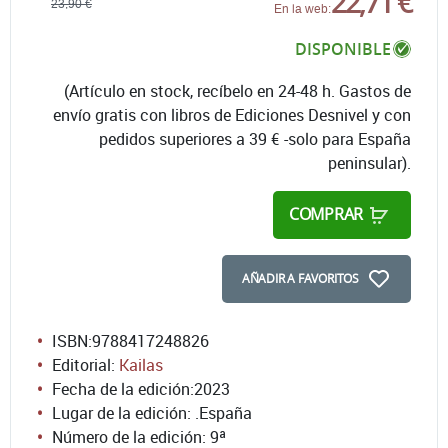
22,71 €
23,90 €
En la web:
DISPONIBLE
(Artículo en stock, recíbelo en 24-48 h. Gastos de
envío gratis con libros de Ediciones Desnivel y con
pedidos superiores a 39 € -solo para España
peninsular).
COMPRAR
AÑADIR A FAVORITOS
ISBN:
9788417248826
Editorial:
Kailas
Fecha de la edición:
2023
Lugar de la edición: .España
Número de la edición:
9ª