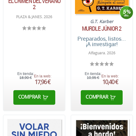
EL CRIMEN DEL VERANO
2
PLAZA & JANES. 2026
G.T. Karber
MURDLE JÚNIOR 2
Preparados, listos...
¡A investigar!
Alfaguara. 2026
En tienda:
En tienda:
En la web:
En la web:
18,90 €
10,95 €
17,96 €
10,40 €
COMPRAR
COMPRAR