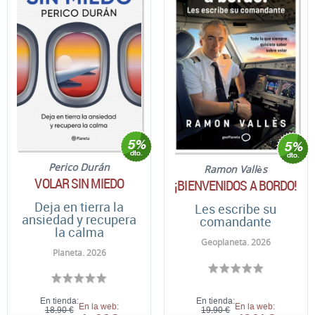
Perico Durán
Ramon Vallès
VOLAR SIN MIEDO
¡BIENVENIDOS A BORDO!
Deja en tierra la
Les escribe su
ansiedad y recupera
comandante
la calma
Geoplaneta. 2026
Planeta. 2026
En tienda:
En tienda:
En la web:
En la web:
18,90 €
19,90 €