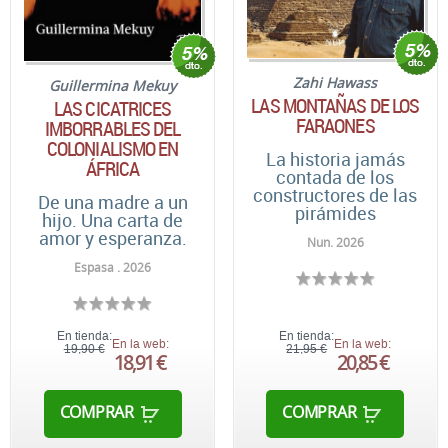
Zahi Hawass
Guillermina Mekuy
LAS MONTAÑAS DE LOS
LAS CICATRICES
FARAONES
IMBORRABLES DEL
COLONIALISMO EN
La historia jamás
ÁFRICA
contada de los
constructores de las
De una madre a un
pirámides
hijo. Una carta de
amor y esperanza.
Nun. 2026
Espasa . 2026
En tienda:
En tienda:
En la web:
En la web:
19,90 €
21,95 €
18,91 €
20,85 €
COMPRAR
COMPRAR