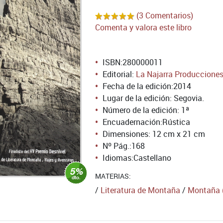
(3 Comentarios)
Comenta y valora este libro
ISBN:
280000011
Editorial:
La Najarra Produccione
Fecha de la edición:
2014
Lugar de la edición: Segovia.
Número de la edición:
1ª
Encuadernación:
Rústica
Dimensiones: 12 cm x 21 cm
Nº Pág.:
168
Idiomas:
Castellano
MATERIAS:
/
Literatura de Montaña
/
Montaña (