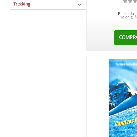
Trekking
En tienda:
E
10,00 €
COMPR