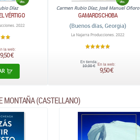
bio Díaz
Carmen Rubio Díaz
;
José Manuel Oñoro
EL VÉRTIGO
GAMARDSCHOBA
(Buenos días, Georgia)
ucciones. 2022
La Najarra Producciones. 2022
n la web:
9,50 €
En tienda:
En la web:
10,00 €
9,50 €
AR
E MONTAÑA (CASTELLANO)