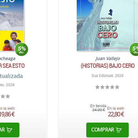
ocheaga
Juan Vallejo
R SEA ESTO
(HISTORIAS) BAJO CERO
tualizada
Sua Edizioak. 2026
nés. 2026
En tienda:
n la web:
En la web:
24,00 €
19,86 €
22,80 €
AR
COMPRAR