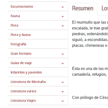
Resumen
Lo
Excursionismo
Fauna
El murmullo que las 
Flora
escalada, le trae gr
piedras, ordenándolos
Flora y fauna
siguió, a escondidas
Fotografía
placas, chimeneas o f
Gran formato
Guías de viaje
Ésta es una de las mu
Infantiles y juveniles
camadería, refugios, 
Literatura de Montaña
Literatura varios
Con prólogo de César
Literatura Viajes