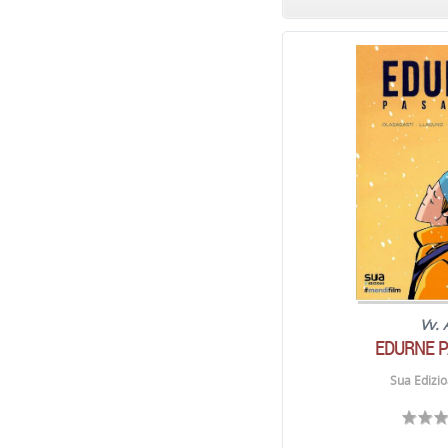
Vv. 
EDURNE 
Sua Edizio