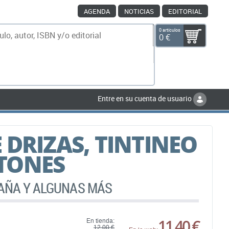
AGENDA
NOTICIAS
EDITORIAL
0 artículos
0 €
scar
Entre en su cuenta de usuario
 DRIZAS, TINTINEO
TONES
TAÑA Y ALGUNAS MÁS
11,40 €
En tienda:
12,00 €