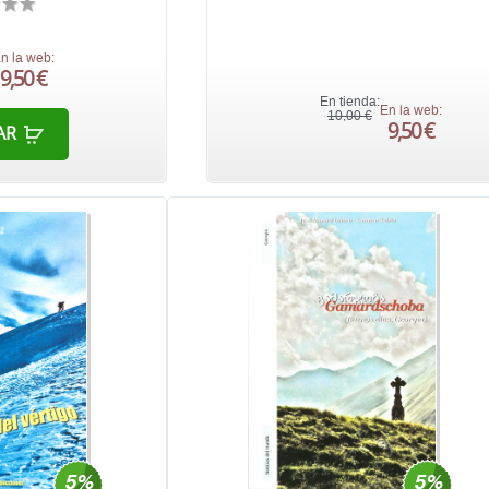
n la web:
9,50 €
En tienda:
En la web:
10,00 €
9,50 €
AR