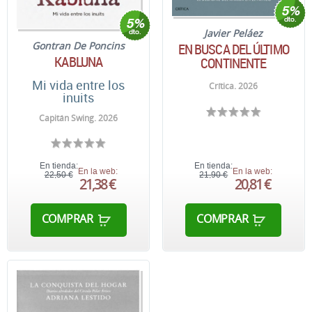
Javier Peláez
Gontran De Poncins
EN BUSCA DEL ÚLTIMO
KABLUNA
CONTINENTE
Mi vida entre los
Crítica. 2026
inuits
Capitán Swing. 2026
En tienda:
En tienda:
En la web:
En la web:
22,50 €
21,90 €
21,38 €
20,81 €
COMPRAR
COMPRAR