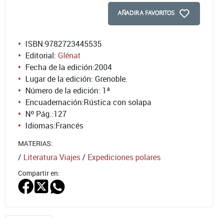
AÑADIR A FAVORITOS
ISBN:
9782723445535
Editorial:
Glénat
Fecha de la edición:
2004
Lugar de la edición: Grenoble.
Número de la edición:
1ª
Encuadernación:
Rústica con solapa
Nº Pág.:
127
Idiomas:
Francés
MATERIAS:
/
Literatura Viajes
/
Expediciones polares
Compartir en: