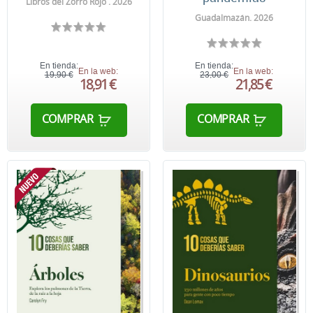
Libros del Zorro Rojo . 2026
Guadalmazán. 2026
En tienda:
En tienda:
En la web:
En la web:
19,90 €
23,00 €
18,91 €
21,85 €
COMPRAR
COMPRAR