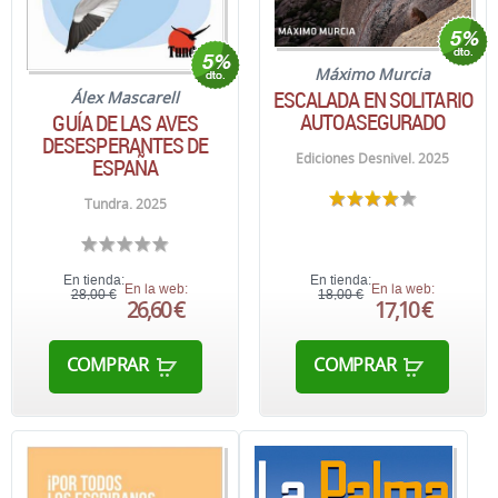
Máximo Murcia
ESCALADA EN SOLITARIO
Álex Mascarell
AUTOASEGURADO
GUÍA DE LAS AVES
DESESPERANTES DE
Ediciones Desnivel. 2025
ESPAÑA
Tundra. 2025
En tienda:
En tienda:
En la web:
En la web:
28,00 €
18,00 €
26,60 €
17,10 €
COMPRAR
COMPRAR