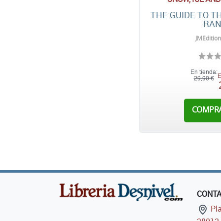
THE GUIDE TO T
RAN
JMEdition
En tienda:
E
29,90 €
COMPR
CONT
Pla