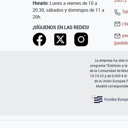
28012 
Horario:
Lunes a viernes de 10 a
20:30, sábados y domingos de 11 a
Tel
20h.
cli
¡SÍGUENOS EN LAS REDES!
ped
(pedido
La empresa ha sido be
programa "Estímulo a la
de la Comunidad de Madri
10-10-25 y de 6.000 € el
de la Unión Europea 
Madrid correspondie