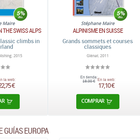
e Maire
Stéphane Maire
N THE SWISS ALPS
ALPINISME EN SUISSE
lassic climbs in
Grands sommets et courses
rland
classiques
lishing. 2015
Glénat. 2011
En tienda:
n la web:
En la web:
18,00 €
22,75 €
17,10 €
AR
COMPRAR
E GUÍAS EUROPA