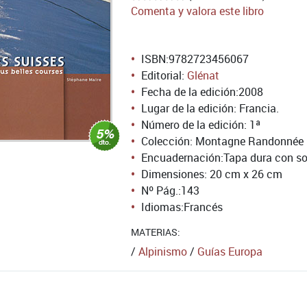
Comenta y valora este libro
ISBN:
9782723456067
Editorial:
Glénat
Fecha de la edición:
2008
Lugar de la edición: Francia.
Número de la edición:
1ª
Colección: Montagne Randonnée
Encuadernación:
Tapa dura con so
Dimensiones: 20 cm x 26 cm
Nº Pág.:
143
Idiomas:
Francés
MATERIAS:
/
Alpinismo
/
Guías Europa