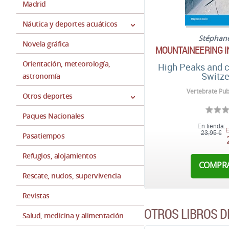
Madrid
Náutica y deportes acuáticos
Stéphan
Novela gráfica
MOUNTAINEERING I
Orientación, meteorología,
High Peaks and c
Switze
astronomía
Vertebrate Pub
Otros deportes
Paques Nacionales
En tienda:
E
23,95 €
Pasatiempos
Refugios, alojamientos
COMPR
Rescate, nudos, supervivencia
Revistas
OTROS LIBROS D
Salud, medicina y alimentación