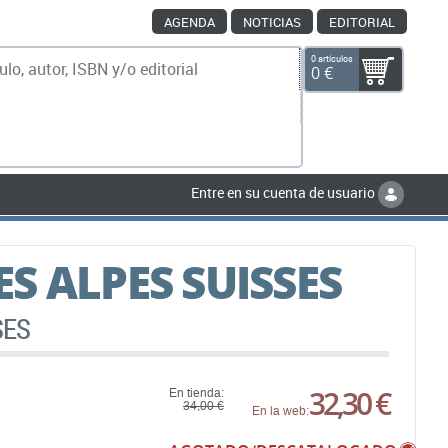
AGENDA
NOTICIAS
EDITORIAL
0 artículos
0 €
scar
Entre en su cuenta de usuario
S ALPES SUISSES
SES
32,30 €
En tienda:
34,00 €
En la web: