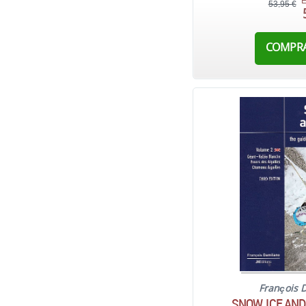
E
53,95 €
COMPR
François 
SNOW, ICE AND