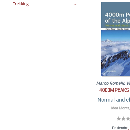
Trekking
Marco Romelli
;
V
4000M PEAKS 
Normal and cl
Idea Monta
En tienda: