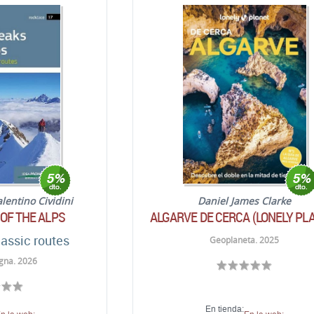
alentino Cividini
Daniel James Clarke
OF THE ALPS
ALGARVE DE CERCA (LONELY PL
assic routes
Geoplaneta. 2025
gna. 2026
En tienda: