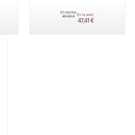
En tienda:
En la web:
49,90 €
47,41 €