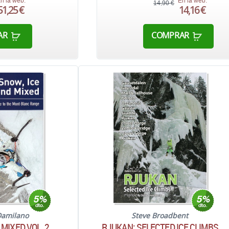
n la web:
En la web:
14,90 €
51,25 €
14,16 €
AR
COMPRAR
Damilano
Steve Broadbent
 MIXED VOL. 2
RJUKAN: SELECTED ICE CLIMBS