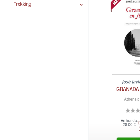
Trekking
José Jav
GRANADA 
Athenaic
En tienda:
E
28,00 €