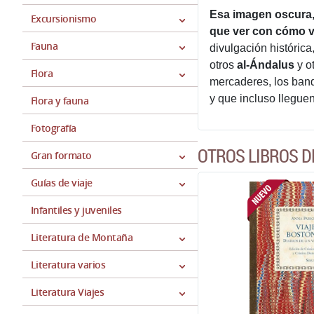
Esa imagen oscura, 
Excursionismo
que ver con cómo v
Fauna
divulgación históric
otros
al-Ándalus
y o
Flora
mercaderes, los band
y que incluso lleguen
Flora y fauna
Fotografía
OTROS LIBROS D
Gran formato
Guías de viaje
Infantiles y juveniles
Literatura de Montaña
Literatura varios
Literatura Viajes