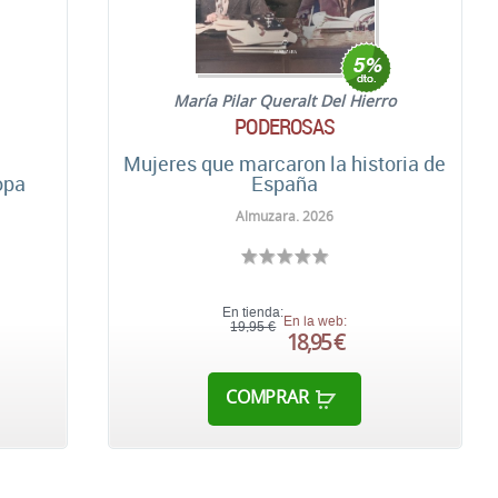
María Pilar Queralt Del Hierro
PODEROSAS
a
Mujeres que marcaron la historia de
opa
España
Almuzara. 2026
En tienda:
En la web:
19,95 €
18,95 €
COMPRAR