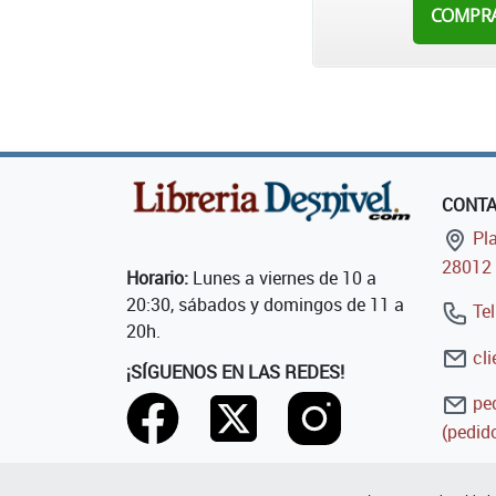
COMPR
CONT
Pla
28012 
Horario:
Lunes a viernes de 10 a
20:30, sábados y domingos de 11 a
Tel
20h.
cli
¡SÍGUENOS EN LAS REDES!
ped
(pedido