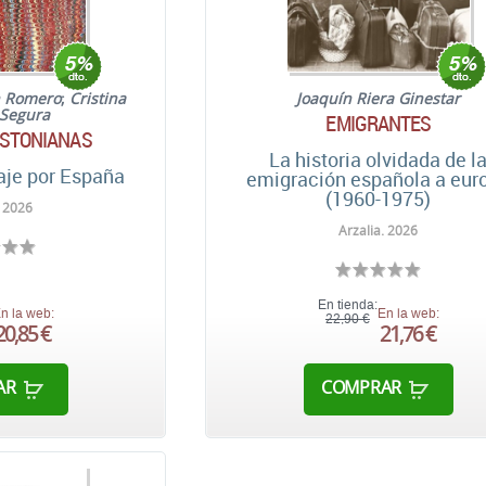
h Romero
;
Cristina
Joaquín Riera Ginestar
 Segura
EMIGRANTES
OSTONIANAS
La historia olvidada de l
iaje por España
emigración española a eur
(1960-1975)
. 2026
Arzalia. 2026
En tienda:
n la web:
En la web:
22,90 €
20,85 €
21,76 €
AR
COMPRAR