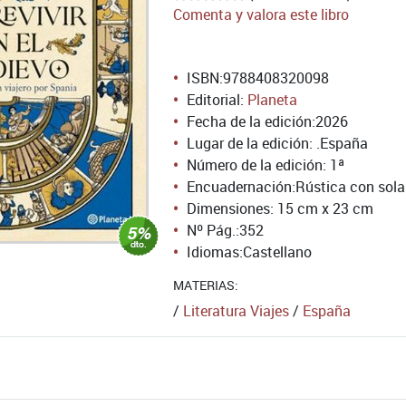
Comenta y valora este libro
ISBN:
9788408320098
Editorial:
Planeta
Fecha de la edición:
2026
Lugar de la edición: .España
Número de la edición:
1ª
Encuadernación:
Rústica con sol
Dimensiones: 15 cm x 23 cm
Nº Pág.:
352
Idiomas:
Castellano
MATERIAS:
/
Literatura Viajes
/
España