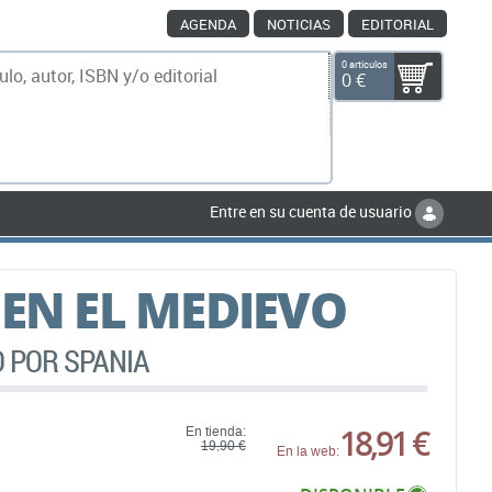
AGENDA
NOTICIAS
EDITORIAL
0 artículos
0 €
scar
Entre en su cuenta de usuario
 EN EL MEDIEVO
O POR SPANIA
18,91 €
En tienda:
19,90 €
En la web: