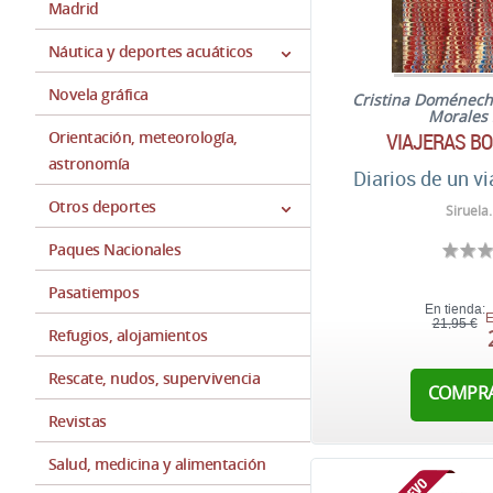
Madrid
Náutica y deportes acuáticos
Novela gráfica
Cristina Doménec
Morales
Orientación, meteorología,
VIAJERAS B
astronomía
Diarios de un v
Otros deportes
Siruela
Paques Nacionales
Pasatiempos
En tienda:
E
21,95 €
Refugios, alojamientos
Rescate, nudos, supervivencia
COMPR
Revistas
Salud, medicina y alimentación