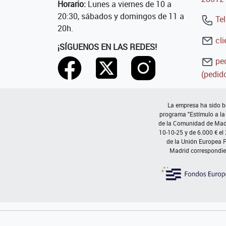
Horario:
Lunes a viernes de 10 a
20:30, sábados y domingos de 11 a
Tel
20h.
cli
¡SÍGUENOS EN LAS REDES!
ped
(pedido
La empresa ha sido be
programa "Estímulo a la
de la Comunidad de Madri
10-10-25 y de 6.000 € el
de la Unión Europea 
Madrid correspondie