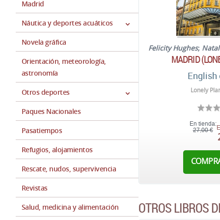
Madrid
Náutica y deportes acuáticos
Novela gráfica
Felicity Hughes
;
Natal
MADRID (LON
Orientación, meteorología,
astronomía
English 
Lonely Pla
Otros deportes
Paques Nacionales
En tienda:
E
Pasatiempos
27,00 €
Refugios, alojamientos
COMPR
Rescate, nudos, supervivencia
Revistas
OTROS LIBROS D
Salud, medicina y alimentación