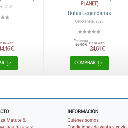
PLANET)
a. 2026
Rutas Legendarias
Geoplaneta. 2026
En tienda:
n la web:
En la web:
25,90 €
14,16 €
24,61 €
AR
COMPRAR
ACTO
INFORMACIÓN
za Matute 6,
Quiénes somos
Condiciones de venta y envío
Madrid (España)