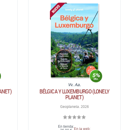
Vv. Aa.
ANET)
BÉLGICA Y LUXEMBURGO (LONELY
PLANET)
Geoplaneta. 2026
En tienda:
En la web: