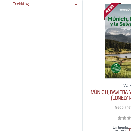
Trekking
Vv. 
MÚNICH, BAVIERA 
(LONELY 
Geoplanet
En tienda:
E