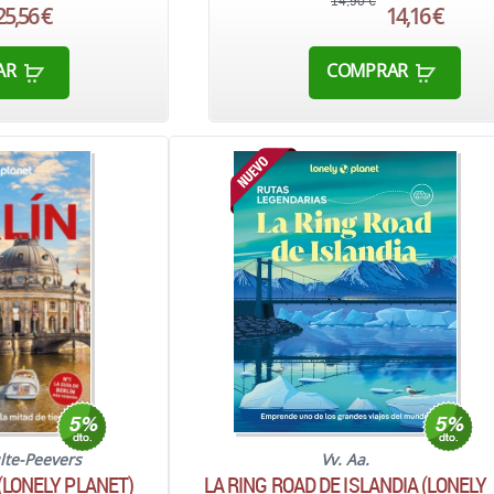
14,90 €
25,56 €
14,16 €
AR
COMPRAR
lte-Peevers
Vv. Aa.
(LONELY PLANET)
LA RING ROAD DE ISLANDIA (LONELY