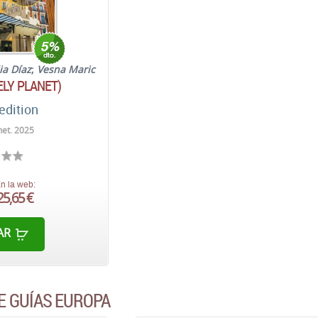
ia Díaz
;
Vesna Maric
ELY PLANET)
edition
net. 2025
n la web:
25,65 €
AR
E GUÍAS EUROPA