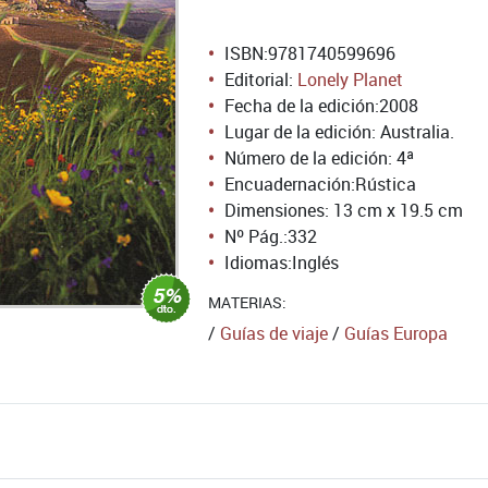
ISBN:
9781740599696
Editorial:
Lonely Planet
Fecha de la edición:
2008
Lugar de la edición: Australia.
Número de la edición:
4ª
Encuadernación:
Rústica
Dimensiones: 13 cm x 19.5 cm
Nº Pág.:
332
Idiomas:
Inglés
MATERIAS:
/
Guías de viaje
/
Guías Europa