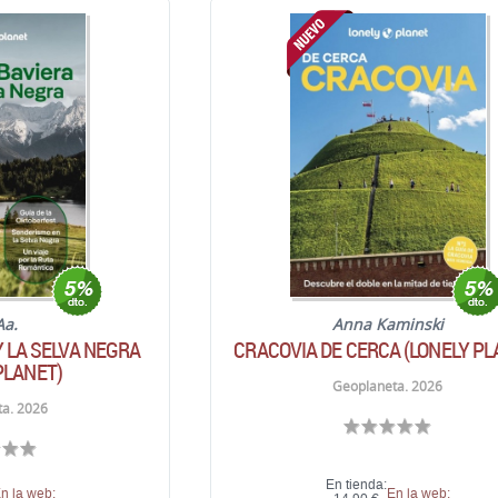
Aa.
Anna Kaminski
Y LA SELVA NEGRA
CRACOVIA DE CERCA (LONELY PL
PLANET)
Geoplaneta. 2026
a. 2026
En tienda:
n la web:
En la web: