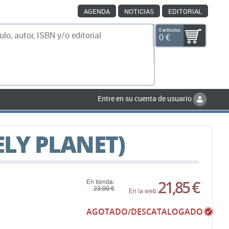
AGENDA
NOTICIAS
EDITORIAL
0 artículos
0 €
scar
Entre en su cuenta de usuario
ELY PLANET)
21,85 €
En tienda:
23,00 €
En la web:
AGOTADO/DESCATALOGADO