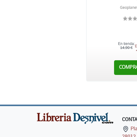
Geoplanet
En tienda:
E
14,90 €
COMPR
CONT
Pla
28012 