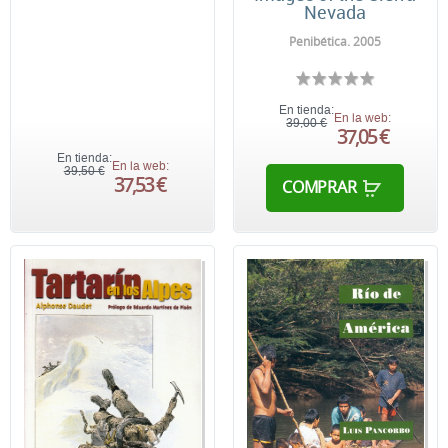
Nevada
Penibética. 2005
En tienda:
En la web:
39,00 €
37,05 €
En tienda:
En la web:
39,50 €
37,53 €
COMPRAR