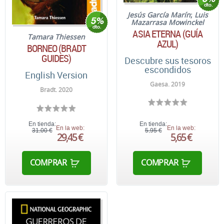
Jesús García Marín
;
Luis
Mazarrasa Mowinckel
ASIA ETERNA (GUÍA
Tamara Thiessen
AZUL)
BORNEO (BRADT
GUIDES)
Descubre sus tesoros
escondidos
English Version
Gaesa. 2019
Bradt. 2020
En tienda:
En tienda:
En la web:
En la web:
31,00 €
5,95 €
29,45 €
5,65 €
COMPRAR
COMPRAR