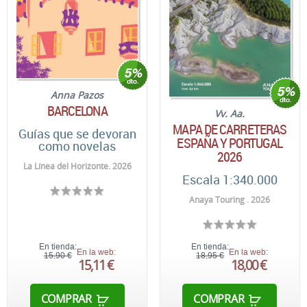
Anna Pazos
BARCELONA
Vv. Aa.
MAPA DE CARRETERAS
Guías que se devoran
ESPAÑA Y PORTUGAL
como novelas
2026
La Línea del Horizonte. 2026
Escala 1:340.000
Anaya Touring . 2026
En tienda:
En tienda:
En la web:
En la web:
15,90 €
18,95 €
15,11 €
18,00 €
COMPRAR
COMPRAR