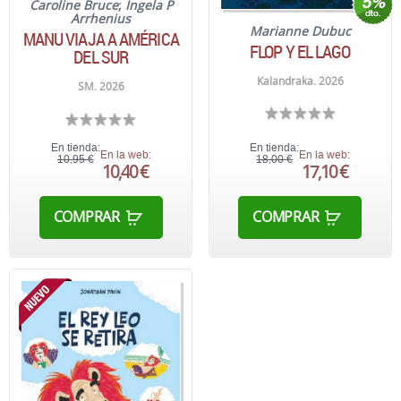
Caroline Bruce
;
Ingela P
Arrhenius
Marianne Dubuc
MANU VIAJA A AMÉRICA
FLOP Y EL LAGO
DEL SUR
Kalandraka. 2026
SM. 2026
En tienda:
En tienda:
En la web:
En la web:
10,95 €
18,00 €
10,40 €
17,10 €
COMPRAR
COMPRAR