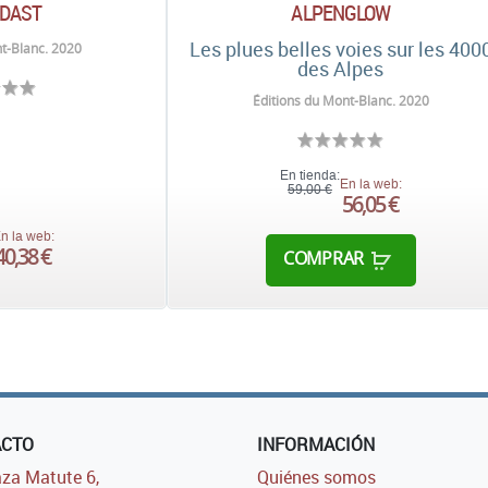
DAST
ALPENGLOW
Les plues belles voies sur les 400
t-Blanc. 2020
des Alpes
Éditions du Mont-Blanc. 2020
En tienda:
En la web:
59,00 €
56,05 €
n la web:
40,38 €
COMPRAR
ACTO
INFORMACIÓN
za Matute 6,
Quiénes somos