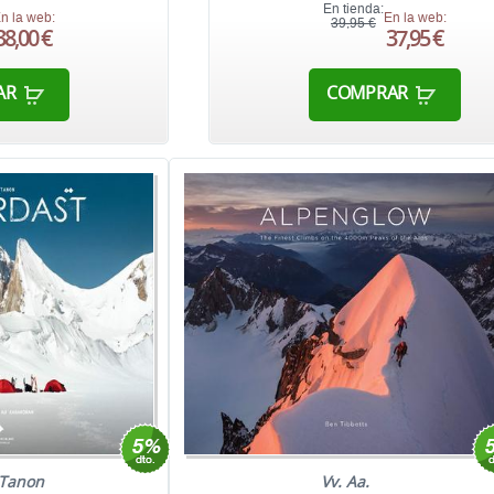
En tienda:
n la web:
En la web:
39,95 €
38,00 €
37,95 €
AR
COMPRAR
 Tanon
Vv. Aa.