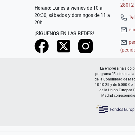
28012 
Horario:
Lunes a viernes de 10 a
20:30, sábados y domingos de 11 a
Tel
20h.
cli
¡SÍGUENOS EN LAS REDES!
ped
(pedido
La empresa ha sido be
programa "Estímulo a la
de la Comunidad de Madri
10-10-25 y de 6.000 € el
de la Unión Europea 
Madrid correspondie