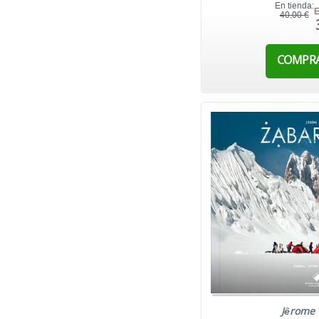
En tienda:
E
40,00 €
COMPR
Jêrome