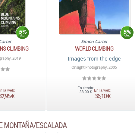
Carter
Simon Carter
NS CLIMBING
WORLD CLIMBING
Images from the edge
graphy. 2019
Onsight Photography. 2005
En tienda:
n la web:
En la web:
38,00 €
37,95 €
36,10 €
DE MONTAÑA/ESCALADA