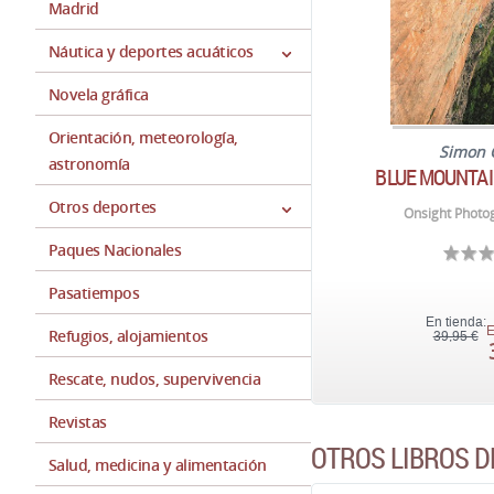
Madrid
Náutica y deportes acuáticos
Novela gráfica
Orientación, meteorología,
Simon 
astronomía
BLUE MOUNTAI
Otros deportes
Onsight Photo
Paques Nacionales
Pasatiempos
En tienda:
E
Refugios, alojamientos
39,95 €
Rescate, nudos, supervivencia
Revistas
OTROS LIBROS 
Salud, medicina y alimentación