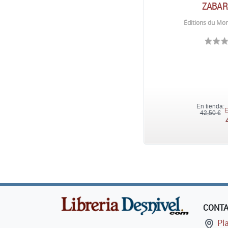
ZABAR
Éditions du Mon
En tienda:
E
42,50 €
CONT
Pla