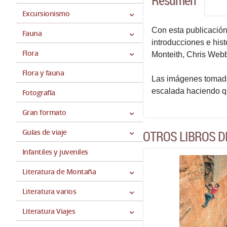
Resumen
Excursionismo
Con esta publicación
Fauna
introducciones e his
Flora
Monteith, Chris Webb
Flora y fauna
Las imágenes tomadas
escalada haciendo 
Fotografía
Gran formato
Guías de viaje
OTROS LIBROS D
Infantiles y juveniles
Literatura de Montaña
Literatura varios
Literatura Viajes