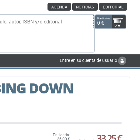
AGENDA
NOTICIAS
EDITORIAL
0 artículos
0 €
scar
Entre en su cuenta de usuario
BING DOWN
33,25 €
En tienda:
35,00 €