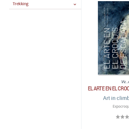
Trekking
Vv. 
EL ARTE EN EL CRO
Art in clim
Expocroqu