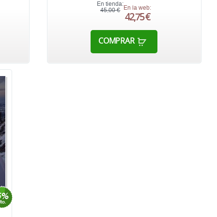
En tienda:
En la web:
45,00 €
42,75 €
COMPRAR