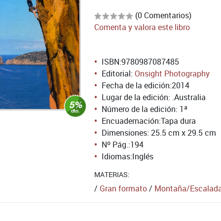
(0 Comentarios)
Comenta y valora este libro
ISBN:
9780987087485
Editorial:
Onsight Photography
Fecha de la edición:
2014
Lugar de la edición: .Australia
Número de la edición:
1ª
Encuadernación:
Tapa dura
Dimensiones: 25.5 cm x 29.5 cm
Nº Pág.:
194
Idiomas:
Inglés
MATERIAS:
/
Gran formato
/
Montaña/Escalad