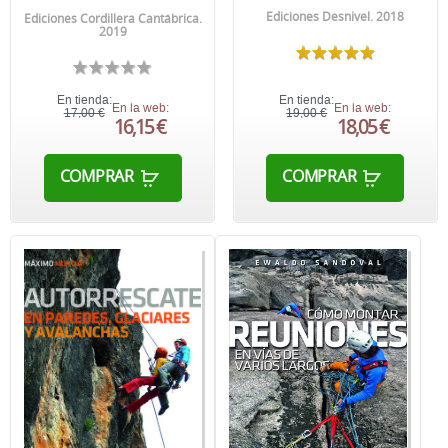
Ediciones Desnivel. 2018
Ediciones Cordillera Cantábrica.
2019
En tienda:
En tienda:
En la web:
En la web:
17,00 €
19,00 €
16,15 €
18,05 €
COMPRAR
COMPRAR