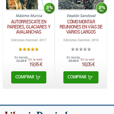
Máximo Murcia
Ewaldo Sandoval
AUTORRESCATE EN
CÓMO MONTAR
PAREDES, GLACIARES Y
REUNIONES EN VÍAS DE
AVALANCHAS
VARIOS LARGOS
Ediciones Desnivel. 2017
Ediciones Desnivel. 2016
En tienda:
En tienda:
En la web:
En la web:
21,00 €
19,00 €
19,95 €
18,05 €
COMPRAR
COMPRAR