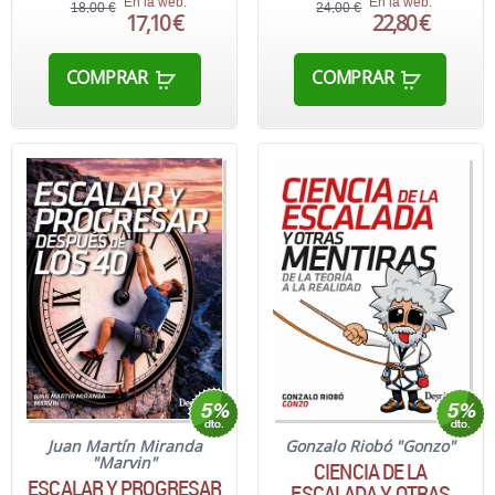
En la web:
En la web:
18,00 €
24,00 €
17,10 €
22,80 €
COMPRAR
COMPRAR
Juan Martín Miranda
Gonzalo Riobó "Gonzo"
"Marvin"
CIENCIA DE LA
ESCALAR Y PROGRESAR
ESCALADA Y OTRAS