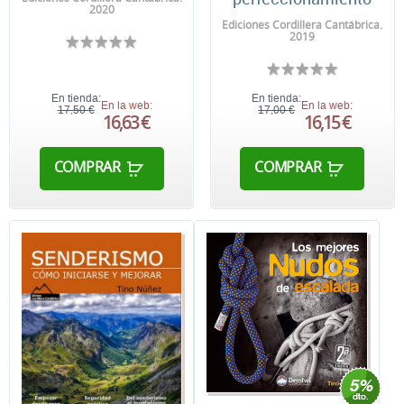
2020
Ediciones Cordillera Cantábrica.
2019
En tienda:
En tienda:
En la web:
En la web:
17,50 €
17,00 €
16,63 €
16,15 €
COMPRAR
COMPRAR