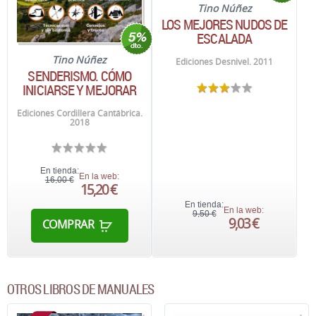
Tino Núñez
LOS MEJORES NUDOS DE
ESCALADA
Tino Núñez
Ediciones Desnivel. 2011
SENDERISMO. CÓMO
INICIARSE Y MEJORAR
Ediciones Cordillera Cantábrica.
2018
En tienda:
En la web:
16,00 €
15,20 €
En tienda:
En la web:
9,50 €
9,03 €
COMPRAR
OTROS LIBROS DE MANUALES