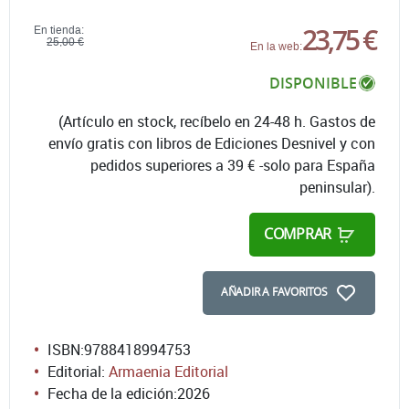
23,75 €
En tienda:
25,00 €
En la web:
DISPONIBLE
(Artículo en stock, recíbelo en 24-48 h. Gastos de
envío gratis con libros de Ediciones Desnivel y con
pedidos superiores a 39 € -solo para España
peninsular).
COMPRAR
AÑADIR A FAVORITOS
ISBN:
9788418994753
Editorial:
Armaenia Editorial
Fecha de la edición:
2026