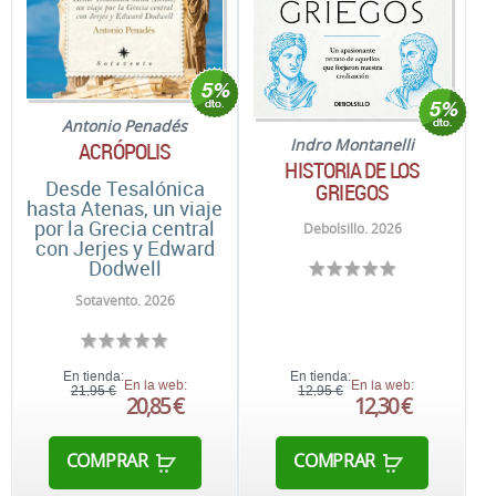
Antonio Penadés
Indro Montanelli
ACRÓPOLIS
HISTORIA DE LOS
Desde Tesalónica
GRIEGOS
hasta Atenas, un viaje
por la Grecia central
Debolsillo. 2026
con Jerjes y Edward
Dodwell
Sotavento. 2026
En tienda:
En tienda:
En la web:
En la web:
21,95 €
12,95 €
20,85 €
12,30 €
COMPRAR
COMPRAR