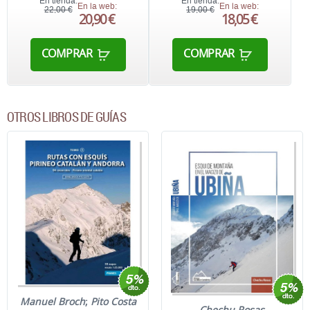
En tienda:
En tienda:
En la web:
En la web:
22,00 €
19,00 €
20,90 €
18,05 €
COMPRAR
COMPRAR
OTROS LIBROS DE GUÍAS
Manuel Broch
;
Pito Costa
Chechu Rosas