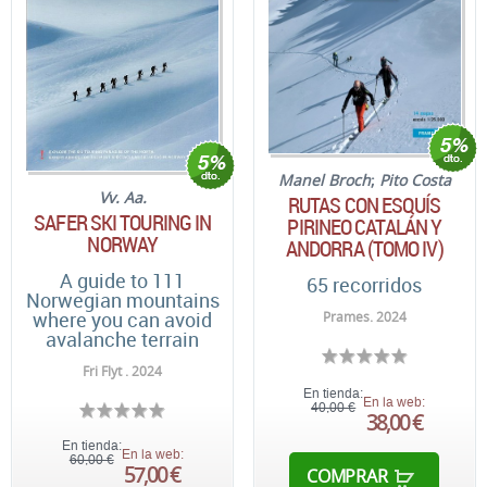
Manel Broch
;
Pito Costa
Vv. Aa.
RUTAS CON ESQUÍS
SAFER SKI TOURING IN
PIRINEO CATALÁN Y
NORWAY
ANDORRA (TOMO IV)
A guide to 111
65 recorridos
Norwegian mountains
where you can avoid
Prames. 2024
avalanche terrain
Fri Flyt . 2024
En tienda:
En la web:
40,00 €
38,00 €
En tienda:
En la web:
60,00 €
57,00 €
COMPRAR