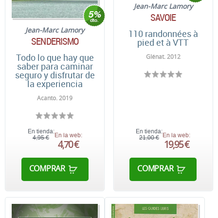
Jean-Marc Lamory
SAVOIE
Jean-Marc Lamory
110 randonnées à
SENDERISMO
pied et à VTT
Todo lo que hay que
Glénat. 2012
saber para caminar
seguro y disfrutar de
la experiencia
Acanto. 2019
En tienda:
En tienda:
En la web:
En la web:
4,95 €
21,00 €
4,70 €
19,95 €
COMPRAR
COMPRAR