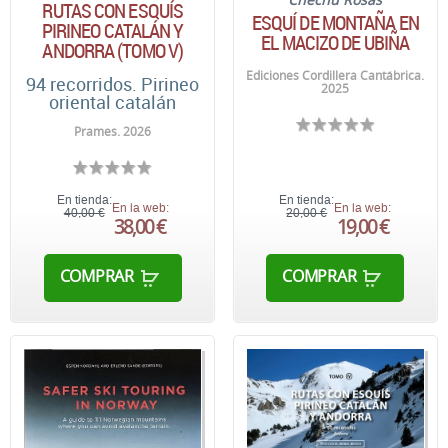
RUTAS CON ESQUÍS
ESQUÍ DE MONTAÑA EN
PIRINEO CATALÁN Y
EL MACIZO DE UBIÑA
ANDORRA (TOMO V)
Ediciones Cordillera Cantábrica.
94 recorridos. Pirineo
2025
oriental catalán
Prames. 2026
En tienda:
En tienda:
En la web:
En la web:
40,00 €
20,00 €
38,00 €
19,00 €
COMPRAR
COMPRAR