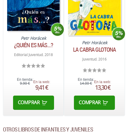
Petr Horácek
Petr Horácek
¿QUIÉN ES MÁS...?
LA CABRA GLOTONA
Editorial Juventud. 2018
Juventud. 2016
En tienda:
En tienda:
En la web:
En la web:
9,90 €
14,00 €
9,41 €
13,30 €
COMPRAR
COMPRAR
OTROS LIBROS DE INFANTILES Y JUVENILES