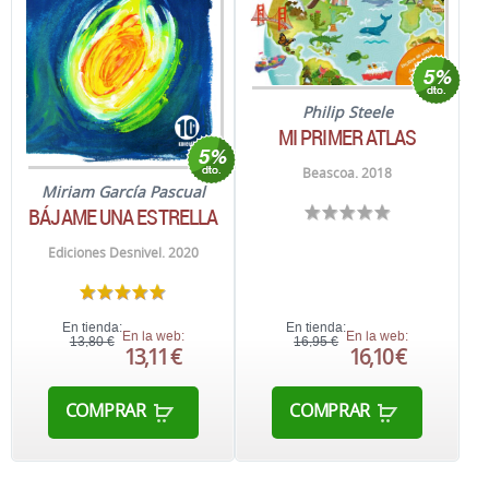
Philip Steele
MI PRIMER ATLAS
Beascoa. 2018
Miriam García Pascual
BÁJAME UNA ESTRELLA
Ediciones Desnivel. 2020
En tienda:
En tienda:
En la web:
En la web:
13,80 €
16,95 €
13,11 €
16,10 €
COMPRAR
COMPRAR