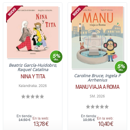
Beatriz García-Huidobro
;
Raquel Catalina
NINA Y TITA
Caroline Bruce
;
Ingela P
Arrhenius
MANU VIAJA A ROMA
Kalandraka. 2026
SM. 2026
En tienda:
En tienda:
En la web:
En la web:
14,50 €
10,95 €
13,78 €
10,40 €