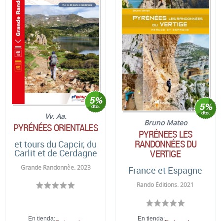
Vv. Aa.
Bruno Mateo
PYRÉNÉES ORIENTALES
PYRÉNEES LES
RANDONNÉES DU
et tours du Capcir, du
Carlit et de Cerdagne
VERTIGE
Grande Randonnèe. 2023
France et Espagne
Rando Éditions. 2021
En tienda:
En tienda: