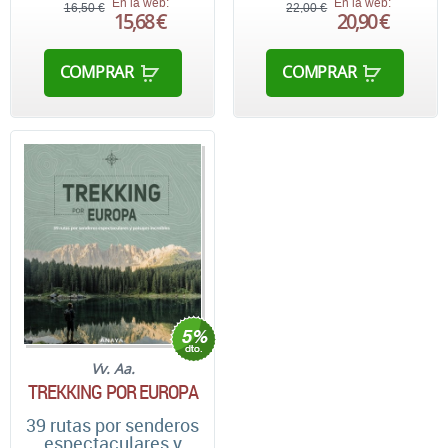
En la web:
En la web:
16,50 €
22,00 €
15,68 €
20,90 €
COMPRAR
COMPRAR
Vv. Aa.
TREKKING POR EUROPA
39 rutas por senderos
espectaculares y