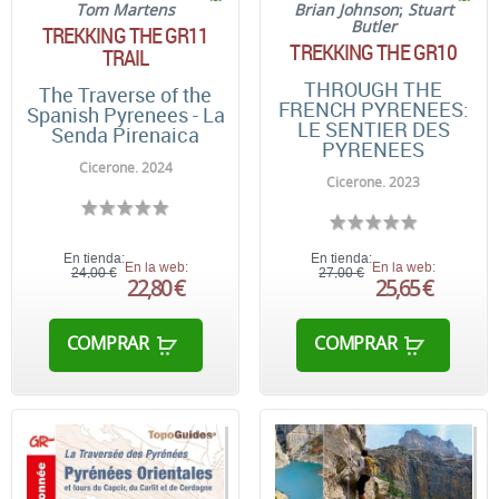
Tom Martens
Brian Johnson
;
Stuart
Butler
TREKKING THE GR11
TREKKING THE GR10
TRAIL
THROUGH THE
The Traverse of the
FRENCH PYRENEES:
Spanish Pyrenees - La
LE SENTIER DES
Senda Pirenaica
PYRENEES
Cicerone. 2024
Cicerone. 2023
En tienda:
En tienda:
En la web:
En la web:
24,00 €
27,00 €
22,80 €
25,65 €
COMPRAR
COMPRAR