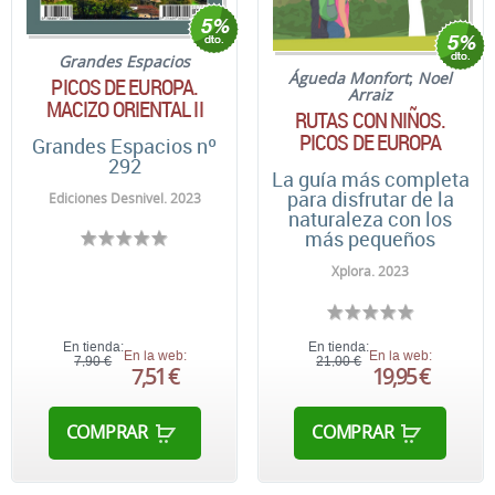
Grandes Espacios
Águeda Monfort
;
Noel
PICOS DE EUROPA.
Arraiz
MACIZO ORIENTAL II
RUTAS CON NIÑOS.
PICOS DE EUROPA
Grandes Espacios nº
292
La guía más completa
para disfrutar de la
Ediciones Desnivel. 2023
naturaleza con los
más pequeños
Xplora. 2023
En tienda:
En tienda:
En la web:
En la web:
7,90 €
21,00 €
7,51 €
19,95 €
COMPRAR
COMPRAR