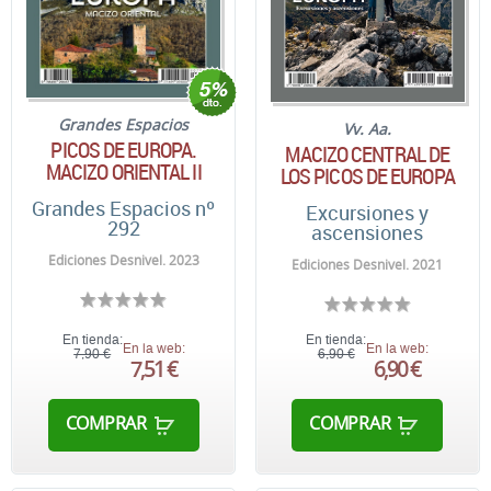
Grandes Espacios
Vv. Aa.
PICOS DE EUROPA.
MACIZO CENTRAL DE
MACIZO ORIENTAL II
LOS PICOS DE EUROPA
Grandes Espacios nº
Excursiones y
292
ascensiones
Ediciones Desnivel. 2023
Ediciones Desnivel. 2021
En tienda:
En tienda:
En la web:
En la web:
7,90 €
6,90 €
7,51 €
6,90 €
COMPRAR
COMPRAR