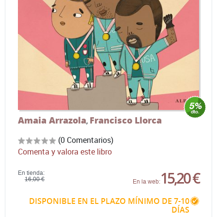
Amaia Arrazola
Francisco Llorca
,
(0 Comentarios)
Comenta y valora este libro
15,20 €
En tienda:
16,00 €
En la web:
DISPONIBLE EN EL PLAZO MÍNIMO DE 7-10
DÍAS