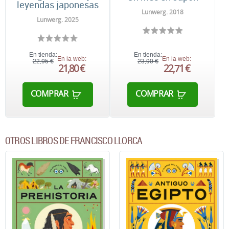
leyendas japonesas
Lunwerg. 2018
Lunwerg. 2025
En tienda:
En tienda:
En la web:
En la web:
22,95 €
23,90 €
21,80 €
22,71 €
COMPRAR
COMPRAR
OTROS LIBROS DE FRANCISCO LLORCA