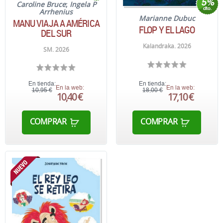
Caroline Bruce
;
Ingela P
Arrhenius
Marianne Dubuc
MANU VIAJA A AMÉRICA
FLOP Y EL LAGO
DEL SUR
Kalandraka. 2026
SM. 2026
En tienda:
En tienda:
En la web:
En la web:
10,95 €
18,00 €
10,40 €
17,10 €
COMPRAR
COMPRAR