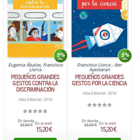
Eugenia Ábalos
;
Francisco
Francisco Llorca
;
Iker
Llorca
Ayestaran
PEQUEÑOS GRANDES
PEQUEÑOS GRANDES
GESTOS CONTRA LA
GESTOS POR LA CIENCIA
DISCRIMINACIÓN
Alba Editorial. 2016
Alba Editorial. 2019
En tienda:
En tienda:
En la web:
En la web:
16,00 €
16,00 €
15,20 €
15,20 €