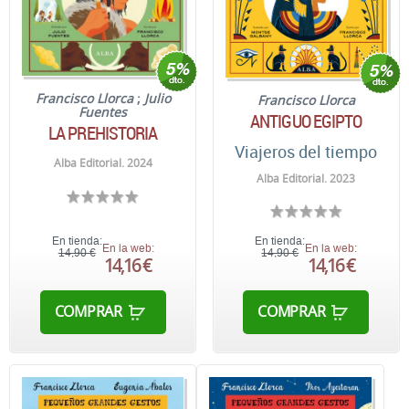
Francisco Llorca
;
Julio
Francisco Llorca
Fuentes
ANTIGUO EGIPTO
LA PREHISTORIA
Viajeros del tiempo
Alba Editorial. 2024
Alba Editorial. 2023
En tienda:
En tienda:
En la web:
En la web:
14,90 €
14,90 €
14,16 €
14,16 €
COMPRAR
COMPRAR