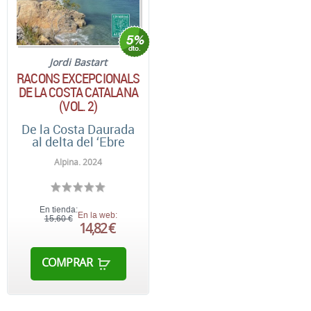
Jordi Bastart
RACONS EXCEPCIONALS
DE LA COSTA CATALANA
(VOL. 2)
De la Costa Daurada
al delta del ‘Ebre
Alpina. 2024
En tienda:
En la web:
15,60 €
14,82 €
COMPRAR