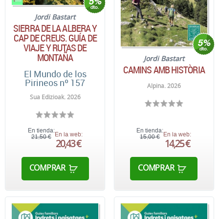
Jordi Bastart
SIERRA DE LA ALBERA Y
CAP DE CREUS. GUÍA DE
VIAJE Y RUTAS DE
MONTAÑA
Jordi Bastart
CAMINS AMB HISTÒRIA
El Mundo de los
Pirineos nº 157
Alpina. 2026
Sua Edizioak. 2026
En tienda:
En tienda:
En la web:
En la web:
21,50 €
15,00 €
20,43 €
14,25 €
COMPRAR
COMPRAR