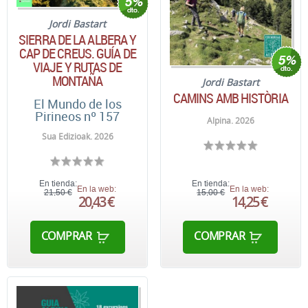
Jordi Bastart
SIERRA DE LA ALBERA Y
CAP DE CREUS. GUÍA DE
VIAJE Y RUTAS DE
MONTAÑA
Jordi Bastart
CAMINS AMB HISTÒRIA
El Mundo de los
Pirineos nº 157
Alpina. 2026
Sua Edizioak. 2026
En tienda:
En tienda:
En la web:
En la web:
21,50 €
15,00 €
20,43 €
14,25 €
COMPRAR
COMPRAR