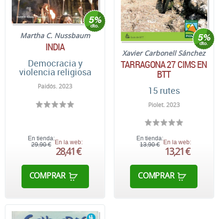
Martha C. Nussbaum
INDIA
Xavier Carbonell Sánchez
Democracia y
TARRAGONA 27 CIMS EN
violencia religiosa
BTT
Paidós. 2023
15 rutes
Piolet. 2023
En tienda:
En tienda:
En la web:
En la web:
29,90 €
13,90 €
28,41 €
13,21 €
COMPRAR
COMPRAR