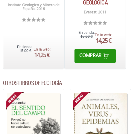
GEOLÓGICA
Instituto Geologico y Minero de
España. 2016
Everest. 2011
En tienda:
En la web:
15,00 €
14,25 €
En tienda:
En la web:
15,00 €
14,25 €
COMPRAR
OTROS LIBROS DE ECOLOGÍA