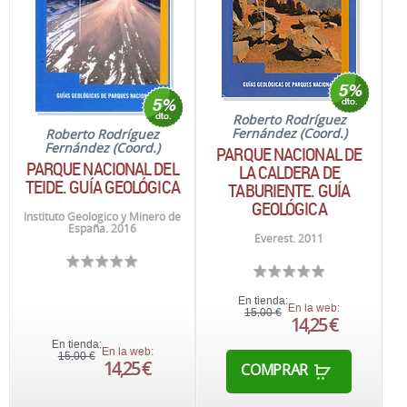
Roberto Rodríguez
Fernández (Coord.)
Roberto Rodríguez
Fernández (Coord.)
PARQUE NACIONAL DE
PARQUE NACIONAL DEL
LA CALDERA DE
TEIDE. GUÍA GEOLÓGICA
TABURIENTE. GUÍA
GEOLÓGICA
Instituto Geologico y Minero de
España. 2016
Everest. 2011
En tienda:
En la web:
15,00 €
14,25 €
En tienda:
En la web:
15,00 €
14,25 €
COMPRAR