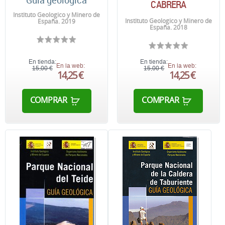
Guía geológica
CABRERA
Instituto Geologico y Minero de
Instituto Geologico y Minero de
España. 2019
España. 2018
En tienda:
En tienda:
En la web:
En la web:
15,00 €
15,00 €
14,25 €
14,25 €
COMPRAR
COMPRAR