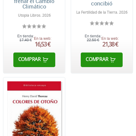
frenar el Cambio
concibió
Climático
La Fertilidad de la Tierra. 2026
Utopía Libros. 2026
En tienda:
En tienda:
En la web:
En la web:
17,40 €
22,50 €
16,53 €
21,38 €
COMPRAR
COMPRAR