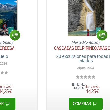
ontmany
Marta Montmany
 ORDESA
CASCADAS DEL PIRINEO ARAG
uelo
20 excursiones para todas 
edades
 2024
Alpina. 2024
En tienda:
n la web:
En la web:
15,00 €
14,25 €
14,25 €
AR
COMPRAR