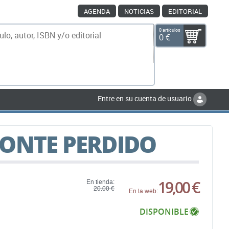
AGENDA
NOTICIAS
EDITORIAL
0 artículos
0 €
scar
Entre en su cuenta de usuario
ONTE PERDIDO
19,00 €
En tienda:
20,00 €
En la web:
DISPONIBLE