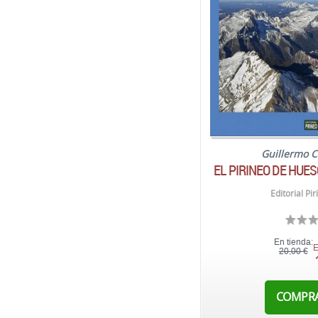
Guillermo 
EL PIRINEO DE HUES
Editorial Pi
En tienda:
E
20,00 €
COMPR