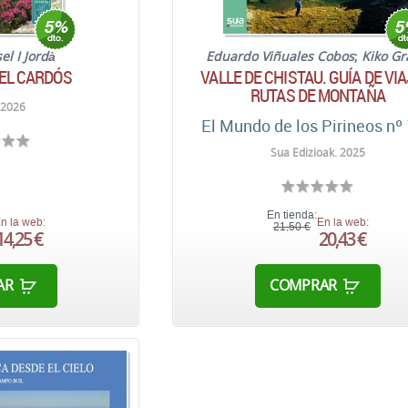
el I Jordà
Eduardo Viñuales Cobos
;
Kiko Gr
DEL CARDÓS
VALLE DE CHISTAU. GUÍA DE VIA
RUTAS DE MONTAÑA
 2026
El Mundo de los Pirineos nº
Sua Edizioak. 2025
En tienda:
n la web:
En la web:
21,50 €
14,25 €
20,43 €
AR
COMPRAR