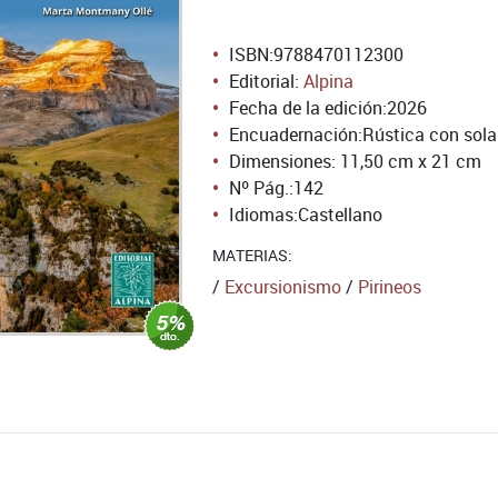
ISBN:
9788470112300
Editorial:
Alpina
Fecha de la edición:
2026
Encuadernación:
Rústica con sol
Dimensiones: 11,50 cm x 21 cm
Nº Pág.:
142
Idiomas:
Castellano
MATERIAS:
/
Excursionismo
/
Pirineos