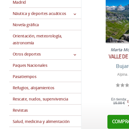
Madrid
Náutica y deportes acuáticos
Novela gráfica
Orientación, meteorología,
astronomía
Marta M
Otros deportes
VALLE DE
Paques Nacionales
Bujar
Alpina.
Pasatiempos
Refugios, alojamientos
Rescate, nudos, supervivencia
En tienda:
E
15,00 €
Revistas
COMPR
Salud, medicina y alimentación