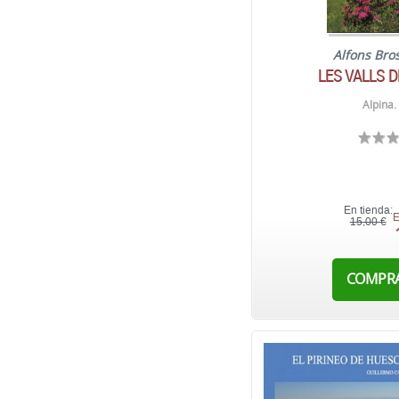
Alfons Bros
LES VALLS 
Alpina.
En tienda:
E
15,00 €
COMPR