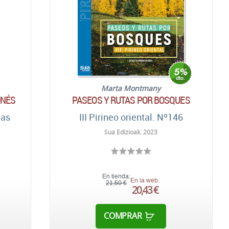
Marta Montmany
ONÉS
PASEOS Y RUTAS POR BOSQUES
las
III Pirineo oriental. Nº146
Sua Edizioak. 2023
En tienda:
En la web:
21,50 €
20,43 €
COMPRAR