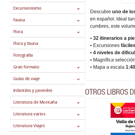
Excursionismo
Descubre
uno de lo
en español. Ideal ta
Fauna
cumbres, este volume
Flora
•
32 itinerarios a pie
Flora y fauna
• Excursiones
fácile
•
4 niveles de dificu
Fotografía
• Magnífica selección
Gran formato
• Mapa a escala
1:4
Guías de viaje
OTROS LIBROS 
Infantiles y juveniles
Literatura de Montaña
Literatura varios
Literatura Viajes