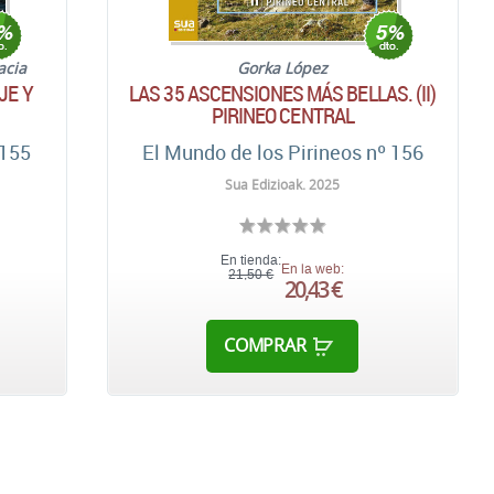
acia
Gorka López
JE Y
LAS 35 ASCENSIONES MÁS BELLAS. (II)
PIRINEO CENTRAL
 155
El Mundo de los Pirineos nº 156
Sua Edizioak. 2025
En tienda:
En la web:
21,50 €
20,43 €
COMPRAR